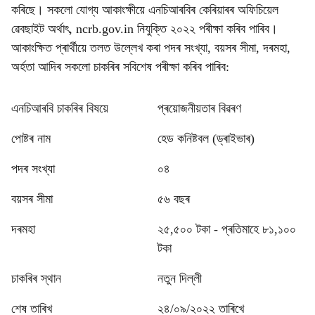
কৰিছে। সকলো যোগ্য আকাংক্ষীয়ে এনচিআৰবিৰ কেৰিয়াৰৰ অফিচিয়েল
ৱেবছাইট অৰ্থাৎ, ncrb.gov.in নিযুক্তি ২০২২ পৰীক্ষা কৰিব পাৰিব।
আকাংক্ষিত প্ৰাৰ্থীয়ে তলত উল্লেখ কৰা পদৰ সংখ্যা, বয়সৰ সীমা, দৰমহা,
অৰ্হতা আদিৰ সকলো চাকৰিৰ সবিশেষ পৰীক্ষা কৰিব পাৰিব:
এনচিআৰবি চাকৰিৰ বিষয়ে
প্ৰয়োজনীয়তাৰ বিৱৰণ
পোষ্টৰ নাম
হেড কনিষ্টবল (ড্ৰাইভাৰ)
পদৰ সংখ্যা
০৪
বয়সৰ সীমা
৫৬ বছৰ
দৰমহা
২৫,৫০০ টকা - প্ৰতিমাহে ৮১,১০০
টকা
চাকৰিৰ স্থান
নতুন দিল্লী
শেষ তাৰিখ
২৪/০৯/২০২২ তাৰিখে