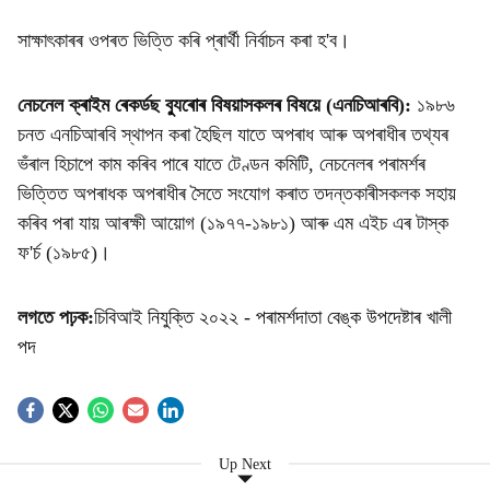
সাক্ষাৎকাৰৰ ওপৰত ভিত্তি কৰি প্ৰাৰ্থী নিৰ্বাচন কৰা হ'ব।
নেচনেল ক্ৰাইম ৰেকৰ্ডছ ব্যুৰোৰ বিষয়াসকলৰ বিষয়ে (এনচিআৰবি):
১৯৮৬
চনত এনচিআৰবি স্থাপন কৰা হৈছিল যাতে অপৰাধ আৰু অপৰাধীৰ তথ্যৰ
ভঁৰাল হিচাপে কাম কৰিব পাৰে যাতে টেণ্ডন কমিটি, নেচনেলৰ পৰামৰ্শৰ
ভিত্তিত অপৰাধক অপৰাধীৰ সৈতে সংযোগ কৰাত তদন্তকাৰীসকলক সহায়
কৰিব পৰা যায় আৰক্ষী আয়োগ (১৯৭৭-১৯৮১) আৰু এম এইচ এৰ টাস্ক
ফ'ৰ্চ (১৯৮৫)।
লগতে পঢ়ক:
চি
বিআই নিযুক্তি ২০২২ - পৰামৰ্শদাতা বেঙ্ক উপদেষ্টাৰ খালী
পদ
Up Next