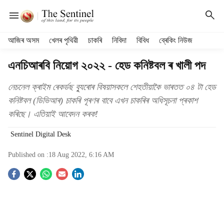
H
আজিৰ অসম
খেলৰ পৃথিৱী
চাকৰি
নিবিদা
বিবিধ
ব্ৰেকিং নিউজ
e
a
এনচিআৰবি নিয়োগ ২০২২ - হেড কনিষ্টবল ৰ খালী পদ
d
e
নেচনেল ক্ৰাইম ৰেকৰ্ডছ ব্যুৰোৰ বিষয়াসকলে শেহতীয়াকৈ ভাৰতত ০৪ টা হেড
r
কনিষ্টবল (ডিভিআৰ) চাকৰি পূৰণৰ বাবে এখন চাকৰিৰ অধিসূচনা প্ৰকাশ
m
কৰিছে। এতিয়াই আবেদন কৰক!
e
n
Sentinel Digital Desk
u
i
Published on :
18 Aug 2022, 6:16 AM
t
e
S
m
s
o
c