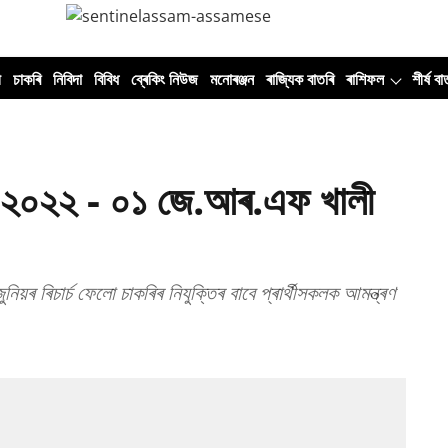
ী
চাকৰি
নিবিদা
বিবিধ
ব্ৰেকিং নিউজ
মনোৰঞ্জন
ৰাজ্যিক বাতৰি
ৰাশিফল
শীৰ্ষ বা
ি ২০২২ - ০১ জে.আৰ.এফ খালী
জুনিয়ৰ ৰিচাৰ্চ ফেলো চাকৰিৰ নিযুক্তিৰ বাবে প্ৰাৰ্থীসকলক আমন্ত্ৰণ