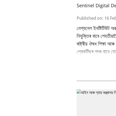
Sentinel Digital D
Published on
:
16 Fe
নেশ্যনেল ইনষ্টিটিউট অৱ
নিযুক্তিৰ বাবে শেহতীয়া
ৰাষ্ট্ৰীয় ঔষধ শিক্ষা আ
প্ৰেকটিছৰ পদৰ বাবে যোগ