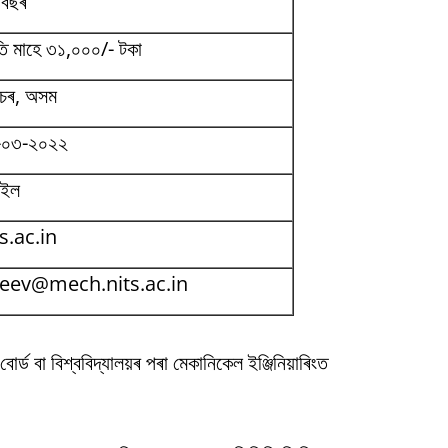
 বছৰ
তি মাহে ৩১,০০০/- টকা
চৰ, অসম
-০৩-২০২২
েইল
s.ac.in
jeev@mech.nits.ac.in
োৰ্ড বা বিশ্ববিদ্যালয়ৰ পৰা মেকানিকেল ইঞ্জিনিয়াৰিংত