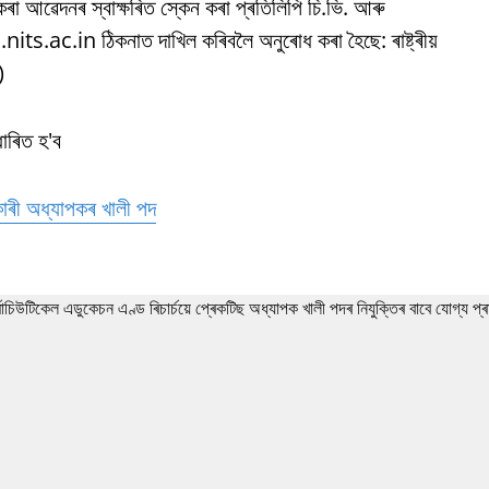
ৰা আৱেদনৰ স্বাক্ষৰিত স্কেন কৰা প্ৰতিলিপি চি.ভি. আৰু
ts.ac.in ঠিকনাত দাখিল কৰিবলৈ অনুৰোধ কৰা হৈছে: ৰাষ্ট্ৰীয়
)
ধাৰিত হ'ব
কাৰী অধ্যাপকৰ খালী পদ