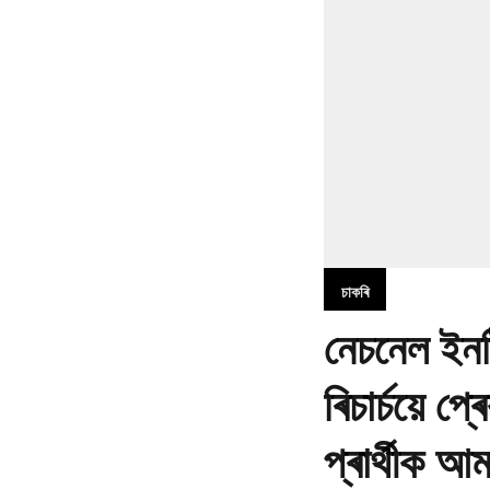
চাকৰি
নেচনেল ইনষ
ৰিচাৰ্চয়ে 
প্ৰাৰ্থীক আ