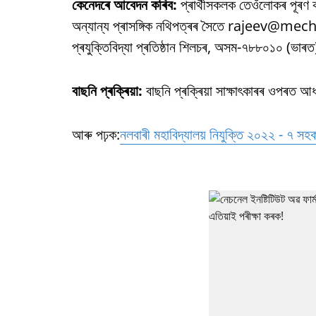
কেনেদৰে আবেদন কৰিব:
প্ৰাৰ্থীসকলক তেওঁলোকৰ পূৰণ ক
অন্যান্য প্ৰাসঙ্গিক নথিপত্ৰৰ সৈতে rajeev@mech.ni
প্ৰযুক্তিবিদ্যা প্ৰতিষ্ঠান শিলচৰ, অসম-৭৮৮০১০ (ভাৰত
বাছনি প্ৰক্ৰিয়া:
বাছনি প্ৰক্ৰিয়া সাক্ষাৎকাৰৰ ওপৰত আ
আৰু পঢ়ক:
নলবাৰী মহাবিদ্যালয় নিযুক্তি ২০২২ - ৭ সহ