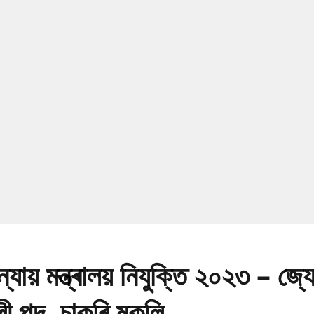
য় মন্ত্ৰালয় নিযুক্তি ২০২৩ – জ্যেষ
ী পদ, চাকৰি মুকলি