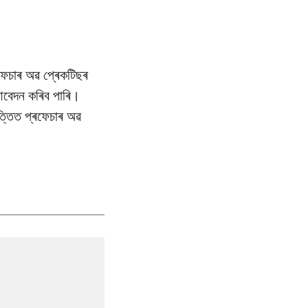
ৰফেচাৰ অৱ প্ৰেকটিছৰ
ে আবেদন কৰিব পাৰি।
ভিত্তিত প্ৰফেচাৰ অৱ