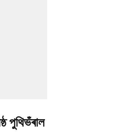
্ঠ পুথিভঁৰাল