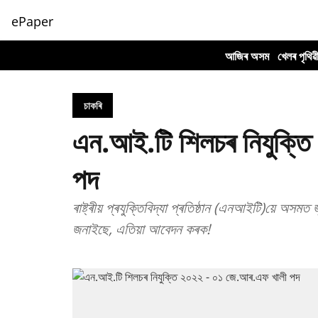
ePaper
আজিৰ অসম
খেলৰ পৃথিৱ
চাকৰি
এন.আই.টি শিলচৰ নিযুক্ত
পদ
ৰাষ্ট্ৰীয় প্ৰযুক্তিবিদ্যা প্ৰতিষ্ঠান (এনআইটি)য়ে অসমত 
জনাইছে, এতিয়া আবেদন কৰক!