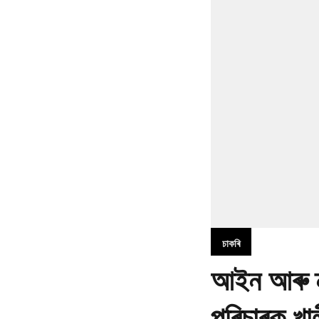
চাকৰি
আইন আৰু ন্যা
পৰিচাৰক খাল