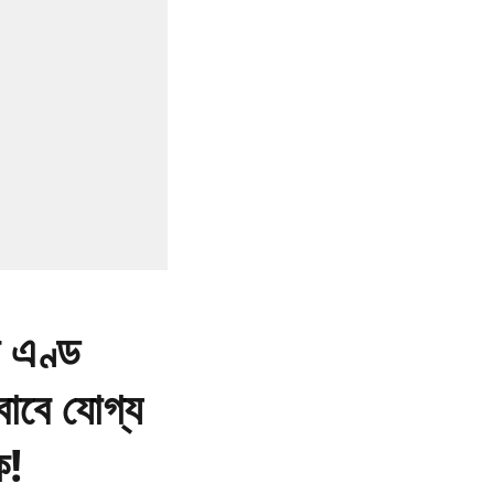
ন এণ্ড
 বাবে যোগ্য
ক!