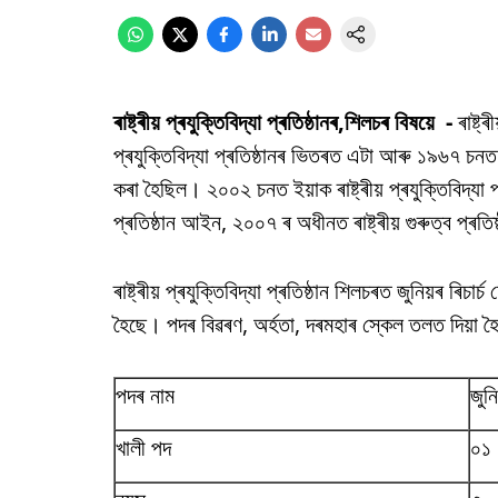
ৰাষ্ট্ৰীয় প্ৰযুক্তিবিদ্যা প্ৰতিষ্ঠানৰ,শিলচৰ বিষয়ে -
ৰাষ্ট্
প্ৰযুক্তিবিদ্যা প্ৰতিষ্ঠানৰ ভিতৰত এটা আৰু ১৯৬৭ চনত 
কৰা হৈছিল। ২০০২ চনত ইয়াক ৰাষ্ট্ৰীয় প্ৰযুক্তিবিদ্যা প্ৰ
প্ৰতিষ্ঠান আইন, ২০০৭ ৰ অধীনত ৰাষ্ট্ৰীয় গুৰুত্ব প্ৰতি
ৰাষ্ট্ৰীয় প্ৰযুক্তিবিদ্যা প্ৰতিষ্ঠান শিলচৰত জুনিয়ৰ ৰ
হৈছে। পদৰ বিৱৰণ, অৰ্হতা, দৰমহাৰ স্কেল তলত দিয়া হ
পদৰ নাম
জুনি
খালী পদ
০১