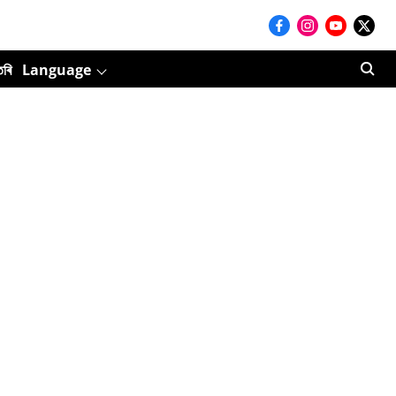
তৰি
Language