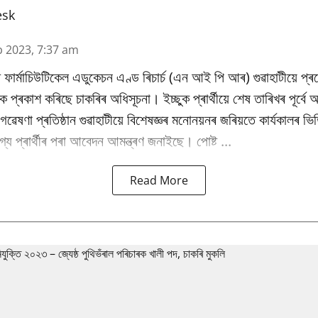
esk
b 2023, 7:37 am
 ফাৰ্মাচিউটিকেল এডুকেচন এণ্ড ৰিচাৰ্চ (এন আই পি আৰ) গুৱাহাটীয়ে প্
কৈ প্ৰকাশ কৰিছে চাকৰিৰ অধিসূচনা। ইচ্ছুক প্ৰাৰ্থীয়ে শেষ তাৰিখৰ পূৰ্ব
ৰু গৱেষণা প্ৰতিষ্ঠান গুৱাহাটীয়ে বিশেষজ্ঞৰ মনোনয়নৰ জৰিয়তে কাৰ্যকালৰ 
্য প্ৰাৰ্থীৰ পৰা আবেদন আমন্ত্ৰণ জনাইছে। পোষ্ট ...
Read More