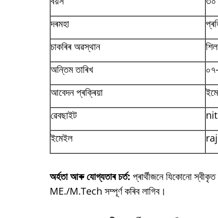
বয়স
৩০
দৰমহা
প্ৰ
চাকৰিৰ অৱস্থান
শিল
অন্তিম তাৰিখ
০৭
আবেদন প্ৰক্ৰিয়া
ইম
ৱেবছাইট
nit
ইমেইল
ra
অৰ্হতা আৰু যোগ্যতাৰ চৰ্ত:
প্ৰাৰ্থীজনে যিকোনো স্বীকৃত ব
ME./M.Tech সম্পূৰ্ণ কৰিব লাগিব।