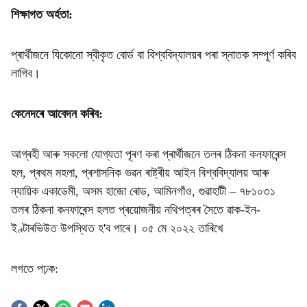
শিক্ষাগত অৰ্হতা:
প্ৰাৰ্থীজনে যিকোনো স্বীকৃত বোৰ্ড বা বিশ্ববিদ্যালয়ৰ পৰা স্নাতক সম্পূৰ্ণ কৰিব
লাগিব।
কেনেদৰে আবেদন কৰিব:
আগ্ৰহী আৰু সকলো যোগ্যতা পূৰণ কৰা প্ৰাৰ্থীজনে তলৰ ঠিকনা কনফাৰেন্স
হল, প্ৰথম মহলা, প্ৰশাসনিক ভৱন ৰাষ্ট্ৰীয় আইন বিশ্ববিদ্যালয় আৰু
ন্যায়িক একাডেমী, অসম হাজো ৰোড, আমিনগাঁও, গুৱাহাটী – ৭৮১০৩১
তলৰ ঠিকনা কনফাৰেন্স হলত প্ৰয়োজনীয় নথিপত্ৰৰ সৈতে ৱাক-ইন-
ইণ্টাৰভিউত উপস্থিত হ'ব পাৰে। ০৫ মে ২০২২ তাৰিখে
লগতে পঢ়ক: