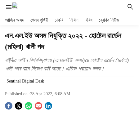
H
আজিৰ অসম
খেলৰ পৃথিৱী
চাকৰি
নিবিদা
বিবিধ
ব্ৰেকিং নিউজ
e
a
এন.এল.ইউ অসম নিযুক্তি ২০২২ - হোষ্টেল ৱাৰ্ডেন
d
(মহিলা) খালী পদ
e
r
m
ৰাষ্ট্ৰীয় আইন বিশ্ববিদ্যালয় (এনএলইউ অসম)য়ে হোষ্টেল ৱাৰ্ডেন (মহিলা)
e
খালী পদৰ বাবে নিয়োগ কৰি আছে। এতিয়া প্ৰয়োগ কৰক।
n
u
Sentinel Digital Desk
i
t
Published on :
28 Apr 2022, 6:08 AM
e
S
m
s
o
c