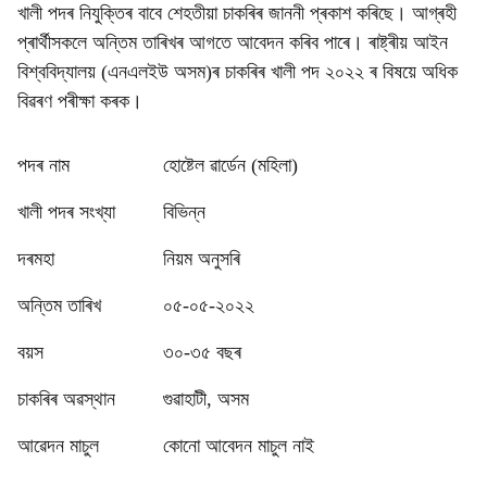
খালী পদৰ নিযুক্তিৰ বাবে শেহতীয়া চাকৰিৰ জাননী প্ৰকাশ কৰিছে। আগ্ৰহী
প্ৰাৰ্থীসকলে অন্তিম তাৰিখৰ আগতে আবেদন কৰিব পাৰে। ৰাষ্ট্ৰীয় আইন
বিশ্ববিদ্যালয় (এনএলইউ অসম)ৰ চাকৰিৰ খালী পদ ২০২২ ৰ বিষয়ে অধিক
বিৱৰণ পৰীক্ষা কৰক।
পদৰ নাম
হোষ্টেল ৱাৰ্ডেন (মহিলা)
খালী পদৰ সংখ্যা
বিভিন্ন
দৰমহা
নিয়ম অনুসৰি
অন্তিম তাৰিখ
০৫-০৫-২০২২
বয়স
৩০-৩৫ বছৰ
চাকৰিৰ অৱস্থান
গুৱাহাটী, অসম
আৱেদন মাচুল
কোনো আবেদন মাচুল নাই