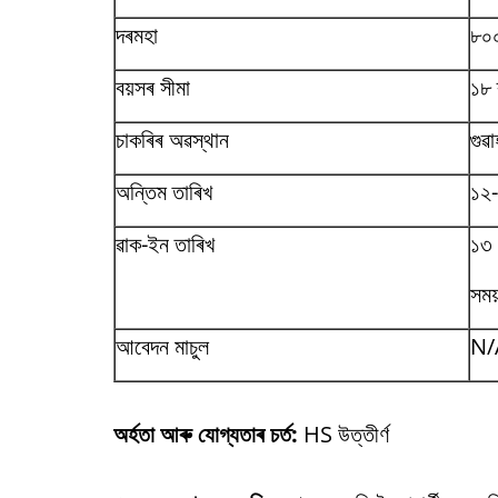
দৰমহা
৮০
বয়সৰ সীমা
১৮ 
চাকৰিৰ অৱস্থান
গুৱ
অন্তিম তাৰিখ
১২
ৱাক-ইন তাৰিখ
১৩ ম
সময
আবেদন মাচুল
N/
অৰ্হতা আৰু যোগ্যতাৰ চৰ্ত:
HS উত্তীৰ্ণ