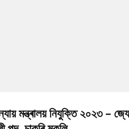
য় মন্ত্ৰালয় নিযুক্তি ২০২৩ – জ্যেষ
ী পদ, চাকৰি মুকলি