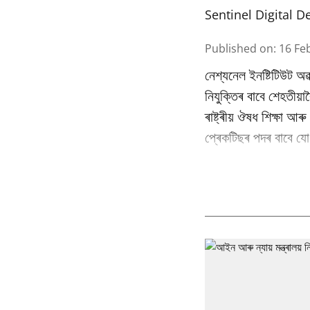
Sentinel Digital D
Published on
:
16 Fe
নেশ্যনেল ইনষ্টিটিউট অৱ
নিযুক্তিৰ বাবে শেহতীয়া
ৰাষ্ট্ৰীয় ঔষধ শিক্ষা আ
প্ৰেকটিছৰ পদৰ বাবে যোগ