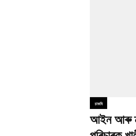
চাকৰি
আইন আৰু ন্যা
পৰিচাৰক খাল