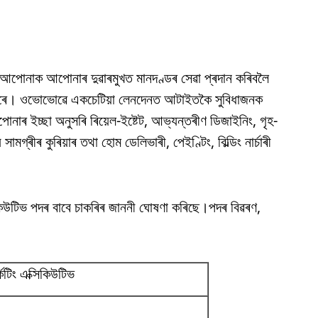
আপোনাক আপোনাৰ দুৱাৰমুখত মানদণ্ডৰ সেৱা প্ৰদান কৰিবলৈ
দান কৰে। ওভোভোৱে একচেটিয়া লেনদেনত আটাইতকৈ সুবিধাজনক
ৰ ইচ্ছা অনুসৰি ৰিয়েল-ইষ্টেট, আভ্যন্তৰীণ ডিজাইনিং, গৃহ-
সামগ্ৰীৰ কুৰিয়াৰ তথা হোম ডেলিভাৰী, পেইণ্টিং, বিল্ডিং নাৰ্চাৰী
িকিউটিভ পদৰ বাবে চাকৰিৰ জাননী ঘোষণা কৰিছে।পদৰ বিৱৰণ,
কেটিং এক্সিকিউটিভ