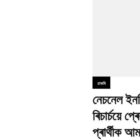
চাকৰি
নেচনেল ইনষ
ৰিচাৰ্চয়ে 
প্ৰাৰ্থীক আ