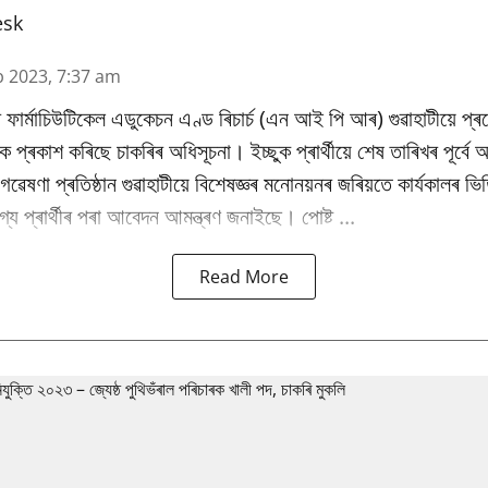
esk
b 2023, 7:37 am
 ফাৰ্মাচিউটিকেল এডুকেচন এণ্ড ৰিচাৰ্চ (এন আই পি আৰ) গুৱাহাটীয়ে প্
কৈ প্ৰকাশ কৰিছে চাকৰিৰ অধিসূচনা। ইচ্ছুক প্ৰাৰ্থীয়ে শেষ তাৰিখৰ পূৰ্ব
ৰু গৱেষণা প্ৰতিষ্ঠান গুৱাহাটীয়ে বিশেষজ্ঞৰ মনোনয়নৰ জৰিয়তে কাৰ্যকালৰ 
্য প্ৰাৰ্থীৰ পৰা আবেদন আমন্ত্ৰণ জনাইছে। পোষ্ট ...
Read More