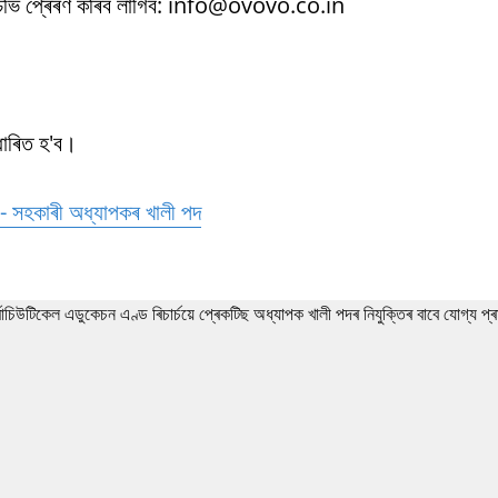
 চিভি প্ৰেৰণ কৰিব লাগিব: info@ovovo.co.in
ধাৰিত হ'ব।
২ - সহকাৰী অধ্যাপকৰ খালী পদ