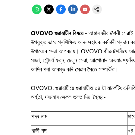
OVOVO গুৱাহাটীৰ বিষয়ে -
আমাৰ জীৱনশৈলী সেৱাই 
উপযুক্ত ভাৱে প্ৰশিক্ষিত আৰু সহায়ক কৰ্মচাৰী প্ৰ
উপায়েৰে সেৱা আগবঢ়ায়। OVOVO জীৱনশৈলীয়ে আপোনা
সজ্জা, সৌন্দৰ্য যত্ন, চেলুন সেৱা, আপোনাৰ অত্যাৱশ্যকীয় 
আদিৰ পৰা আৰম্ভ কৰি সেৱাৰ সৈতে সম্পৰ্কিত।
OVOVO, গুৱাহাটীয়ে গুৱাহাটীত ০৪ টা মাৰ্কেটিং এক্স
অৰ্হতা, দৰমহাৰ স্কেল তলত দিয়া হৈছে:-
পদৰ নাম
মাৰ্
খালী পদ
০৪