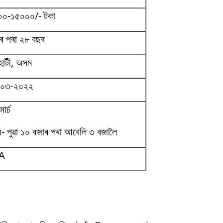
০০-১৫০০০/- টকা
ৰ পৰা ২৮ বছৰ
াহাটী, অসম
-০৩-২০২২
াৰ্চ
়- পুৱা ১০ বজাৰ পৰা আবেলি ৩ বজালৈ
A