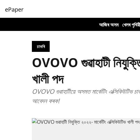
ePaper
আজিৰ অসম
খেলৰ পৃথিৱ
চাকৰি
OVOVO গুৱাহাটী নিযুক্তি 
খালী পদ
OVOVO গুৱাহাটীয়ে অসমত মাৰ্কেটিং এক্সিকিউটিভ চাকৰিৰ নিযুক্তিৰ বাবে প্ৰাৰ্থীসকলক আমন্ত্ৰণ জনাইছে, এতিয়া
আবেদন কৰক!