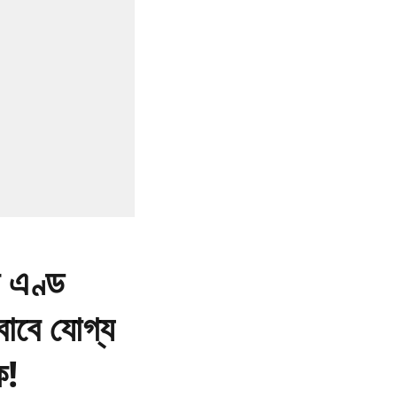
ন এণ্ড
 বাবে যোগ্য
ক!