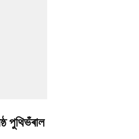
্ঠ পুথিভঁৰাল