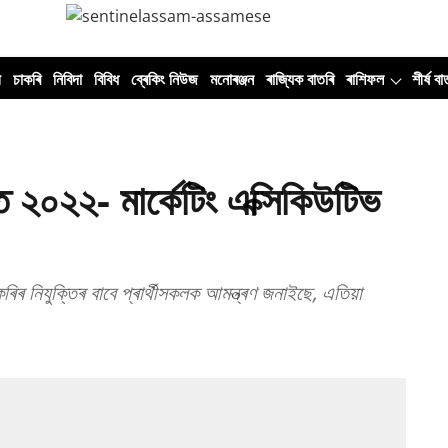
ী
চাকৰি
নিবিদা
বিবিধ
ব্ৰেকিং নিউজ
মনোৰঞ্জন
ৰাজ্যিক বাতৰি
ৰাশিফল
শীৰ্ষ বা
২০২২- মাৰ্কেটিং এক্সিকিউটিভ