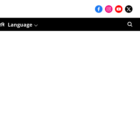
তৰি
Language