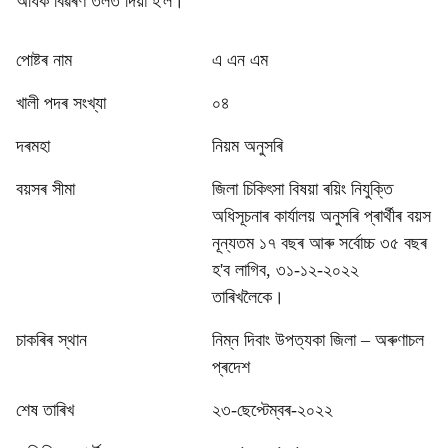
অধিক বিৱৰণ তলত দিয়া হ'ল।
পোষ্টৰ নাম
এ এন এম
খালী পদৰ সংখ্যা
০৪
দৰমহা
নিয়ম অনুসৰি
বয়সৰ সীমা
জিলা চিকিৎসা বিষয়া ৰয়িং নিযুক্তি
অধিসূচনাৰ কাৰ্যালয় অনুসৰি প্ৰাৰ্থীৰ বয়স
নূন্যতম ১৭ বছৰ আৰু সৰ্বোচ্চ ৩৫ বছৰ
হ'ব লাগিব, ৩১-১২-২০২২
তাৰিখলৈকে।
চাকৰিৰ স্থান
নিম্ন দিবাং উপত্যকা জিলা – অৰুণাচল
প্ৰদেশ
শেষ তাৰিখ
২৩-ছেপ্টেম্বৰ-২০২২