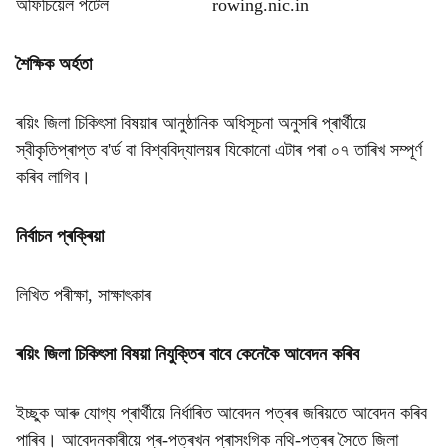
অফিচিয়েল পৰ্টেল
rowing.nic.in
শৈক্ষিক অৰ্হতা
ৰয়িং জিলা চিকিৎসা বিষয়াৰ আনুষ্ঠানিক অধিসূচনা অনুসৰি প্ৰাৰ্থীয়ে
স্বীকৃতিপ্ৰাপ্ত ব'ৰ্ড বা বিশ্ববিদ্যালয়ৰ যিকোনো এটাৰ পৰা ০৭ তাৰিখ সম্পূৰ্ণ
কৰিব লাগিব।
নিৰ্বাচন প্ৰক্ৰিয়া
লিখিত পৰীক্ষা, সাক্ষাৎকাৰ
ৰয়িং জিলা চিকিৎসা বিষয়া নিযুক্তিৰ বাবে কেনেকৈ আবেদন কৰিব
ইচ্ছুক আৰু যোগ্য প্ৰাৰ্থীয়ে নিৰ্ধাৰিত আবেদন পত্ৰৰ জৰিয়তে আবেদন কৰিব
পাৰিব। আবেদনকাৰীয়ে প্ৰ-পত্ৰখন প্ৰাসংগিক নথি-পত্ৰৰ সৈতে জিলা