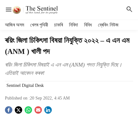
H
আজিৰ অসম
খেলৰ পৃথিৱী
চাকৰি
নিবিদা
বিবিধ
ব্ৰেকিং নিউজ
e
a
ৰয়িং জিলা চিকিৎসা বিষয়া নিযুক্তি ২০২২ – এ এন এম
d
(ANM ) খালী পদ
e
r
m
ৰয়িং জিলা চিকিৎসা বিষয়াই এ এন এম (ANM) পদত নিযুক্তি দিছে।
e
এতিয়াই আবেদন কৰক!
n
u
Sentinel Digital Desk
i
t
Published on :
20 Sep 2022, 4:45 AM
e
S
m
s
o
c