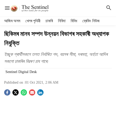
H
আজিৰ অসম
খেলৰ পৃথিৱী
চাকৰি
নিবিদা
বিবিধ
ব্ৰেকিং নিউজ
e
a
ছিকিমৰ মানব সম্পদ উন্নয়ন বিভাগৰ সহকাৰী অধ্যাপক
d
নিযুক্তি
e
r
m
ইচ্ছুক প্ৰাৰ্থীসকলে তলত নিৰ্ধাৰিত পদ, বয়সৰ সীমা, দৰমহা, অৰ্হতা আদিৰ
e
সকলো চাকৰিৰ বিৱৰণ চাব পাৰে:
n
u
Sentinel Digital Desk
i
t
Published on :
01 Oct 2021, 2:06 AM
e
S
m
s
o
c