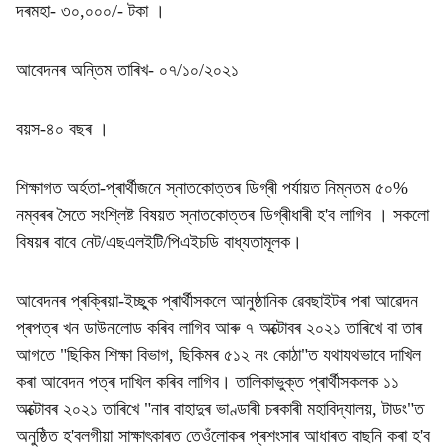
দৰমহা- ৩০,০০০/- টকা ।
আবেদনৰ অন্তিম তাৰিখ- ০৭/১০/২০২১
বয়স-৪০ বছৰ ।
শিক্ষাগত অৰ্হতা-প্ৰাৰ্থীজনে স্নাতকোত্তৰ ডিগ্ৰী পৰ্যায়ত নিম্নতম ৫০%
নম্বৰৰ সৈতে সংশ্লিষ্ট বিষয়ত স্নাতকোত্তৰ ডিগ্ৰীধাৰী হ'ব লাগিব । সকলো
বিষয়ৰ বাবে নেট/এছএলইটি/পিএইচডি বাধ্যতামূলক।
আবেদনৰ প্ৰক্ৰিয়া-ইচ্ছুক প্ৰাৰ্থীসকলে আনুষ্ঠানিক ৱেবছাইটৰ পৰা আৱেদন
প্ৰপত্ৰ খন ডাউনলোড কৰিব লাগিব আৰু ৭ অক্টোবৰ ২০২১ তাৰিখে বা তাৰ
আগতে "ছিকিম শিক্ষা বিভাগ, ছিকিমৰ ৫১২ নং কোঠা"ত যথাযথভাবে দাখিল
কৰা আবেদন পত্ৰ দাখিল কৰিব লাগিব। তালিকাভুক্ত প্ৰাৰ্থীসকলক ১১
অক্টোবৰ ২০২১ তাৰিখে "নাৰ বাহাদুৰ ভাণ্ডাৰী চৰকাৰী মহাবিদ্যালয়, টাডং"ত
অনুষ্ঠিত হ'বলগীয়া সাক্ষাৎকাৰত তেওঁলোকৰ প্ৰশংসাৰ আধাৰত বাছনি কৰা হ'ব