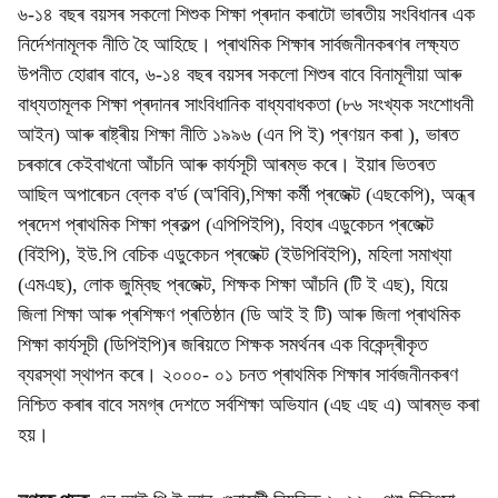
৬-১৪ বছৰ বয়সৰ সকলো শিশুক শিক্ষা প্ৰদান কৰাটো ভাৰতীয় সংবিধানৰ এক
নিৰ্দেশনামূলক নীতি হৈ আহিছে। প্ৰাথমিক শিক্ষাৰ সাৰ্বজনীনকৰণৰ লক্ষ্যত
উপনীত হোৱাৰ বাবে, ৬-১৪ বছৰ বয়সৰ সকলো শিশুৰ বাবে বিনামূলীয়া আৰু
বাধ্যতামূলক শিক্ষা প্ৰদানৰ সাংবিধানিক বাধ্যবাধকতা (৮৬ সংখ্যক সংশোধনী
আইন) আৰু ৰাষ্ট্ৰীয় শিক্ষা নীতি ১৯৯৬ (এন পি ই) প্ৰণয়ন কৰা ), ভাৰত
চৰকাৰে কেইবাখনো আঁচনি আৰু কাৰ্যসূচী আৰম্ভ কৰে। ইয়াৰ ভিতৰত
আছিল অপাৰেচন ব্লেক ব'ৰ্ড (অ'বিবি),শিক্ষা কৰ্মী প্ৰজেক্ট (এছকেপি), অন্ধ্ৰ
প্ৰদেশ প্ৰাথমিক শিক্ষা প্ৰকল্প (এপিপিইপি), বিহাৰ এডুকেচন প্ৰজেক্ট
(বিইপি), ইউ.পি বেচিক এডুকেচন প্ৰজেক্ট (ইউপিবিইপি), মহিলা সমাখ্যা
(এমএছ), লোক জুম্বিছ প্ৰজেক্ট, শিক্ষক শিক্ষা আঁচনি (টি ই এছ), যিয়ে
জিলা শিক্ষা আৰু প্ৰশিক্ষণ প্ৰতিষ্ঠান (ডি আই ই টি) আৰু জিলা প্ৰাথমিক
শিক্ষা কাৰ্যসূচী (ডিপিইপি)ৰ জৰিয়তে শিক্ষক সমৰ্থনৰ এক বিকেন্দ্ৰীকৃত
ব্যৱস্থা স্থাপন কৰে। ২০০০- ০১ চনত প্ৰাথমিক শিক্ষাৰ সাৰ্বজনীনকৰণ
নিশ্চিত কৰাৰ বাবে সমগ্ৰ দেশতে সৰ্বশিক্ষা অভিযান (এছ এছ এ) আৰম্ভ কৰা
হয়।