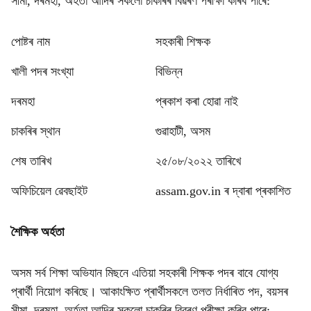
সীমা, দৰমহা, অৰ্হতা আদিৰ সকলো চাকৰিৰ বিৱৰণ পৰীক্ষা কৰিব পাৰে:
পোষ্টৰ নাম
সহকাৰী শিক্ষক
খালী পদৰ সংখ্যা
বিভিন্ন
দৰমহা
প্ৰকাশ কৰা হোৱা নাই
চাকৰিৰ স্থান
গুৱাহাটী, অসম
শেষ তাৰিখ
২৫/০৮/২০২২ তাৰিখে
অফিচিয়েল ৱেবছাইট
assam.gov.in ৰ দ্বাৰা প্ৰকাশিত
শৈক্ষিক অৰ্হতা
অসম সৰ্ব শিক্ষা অভিযান মিছনে এতিয়া সহকাৰী শিক্ষক পদৰ বাবে যোগ্য
প্ৰাৰ্থী নিয়োগ কৰিছে। আকাংক্ষিত প্ৰাৰ্থীসকলে তলত নিৰ্ধাৰিত পদ, বয়সৰ
সীমা, দৰমহা, অৰ্হতা আদিৰ সকলো চাকৰিৰ বিৱৰণ পৰীক্ষা কৰিব পাৰে: