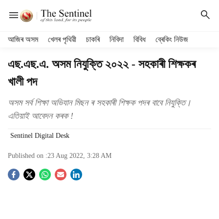
H
আজিৰ অসম
খেলৰ পৃথিৱী
চাকৰি
নিবিদা
বিবিধ
ব্ৰেকিং নিউজ
e
a
এছ.এছ.এ. অসম নিযুক্তি ২০২২ - সহকাৰী শিক্ষকৰ
d
খালী পদ
e
r
m
অসম সৰ্ব শিক্ষা অভিযান মিছন ৰ সহকাৰী শিক্ষক পদৰ বাবে নিযুক্তি।
e
এতিয়াই আবেদন কৰক !
n
u
Sentinel Digital Desk
i
t
Published on :
23 Aug 2022, 3:28 AM
e
S
m
s
o
c