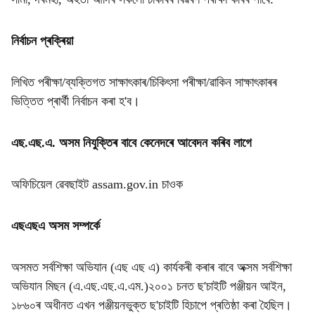
নিৰ্বাচন প্ৰক্ৰিয়া
লিখিত পৰীক্ষা/ব্যক্তিগত সাক্ষাৎকাৰ/চিকিৎসা পৰীক্ষা/ৱাকিন সাক্ষাৎকাৰৰ
ভিত্তিত প্ৰাৰ্থী নিৰ্বাচন কৰা হ'ব।
এছ.এছ.এ. অসম নিযুক্তিৰ বাবে কেনেদৰে আবেদন কৰিব লাগে
অফিচিয়েল ৱেবছাইট assam.gov.in চাওক
এছএছএ অসম সম্পৰ্কে
অসমত সৰ্বশিক্ষা অভিযান (এছ এছ এ) কাৰ্যকৰী কৰাৰ বাবে অক্সম সৰ্বশিক্ষা
অভিযান মিছন (এ.এছ.এছ.এ.এম.)২০০১ চনত ছ'চাইটি পঞ্জীয়ন আইন,
১৮৬০ৰ অধীনত এখন পঞ্জীয়নভুক্ত ছ'চাইটি হিচাপে প্ৰতিষ্ঠা কৰা হৈছিল।