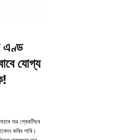
ন এণ্ড
 বাবে যোগ্য
ক!
ৰফেচাৰ অৱ প্ৰেকটিছৰ
ে আবেদন কৰিব পাৰি।