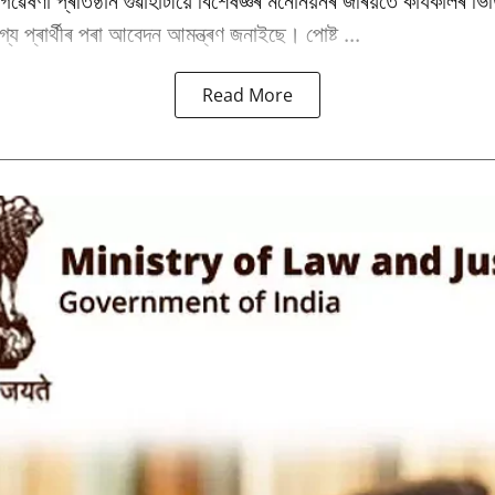
ৰু গৱেষণা প্ৰতিষ্ঠান গুৱাহাটীয়ে বিশেষজ্ঞৰ মনোনয়নৰ জৰিয়তে কাৰ্যকালৰ 
্য প্ৰাৰ্থীৰ পৰা আবেদন আমন্ত্ৰণ জনাইছে। পোষ্ট ...
Read More