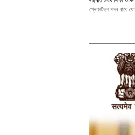
ৰাষ্ট্ৰীয় ঔষধ শিক্ষা আ
প্ৰেকটিছৰ পদৰ বাবে যোগ