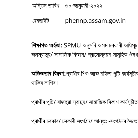
অন্তিম তাৰিখ
৩০-জানুৱাৰী-২০২২
ৱেবছাইট
phennp.assam.gov.in
শিক্ষাগত অৰ্হতা:
SPMU অনুসৰি অসম চৰকাৰী অধিসূচনা প্ৰা
জনস্বাস্থ্য/ সামাজিক বিজ্ঞান/ গ্ৰামোন্নয়ন সামূহিক ঔষধ
অভিজ্ঞতাৰ বিৱৰণ:
প্ৰাৰ্থীৰ শিশু আৰু মহিলা পুষ্টি কাৰ্য
থাকিব লাগিব।
প্ৰাৰ্থীৰ পুষ্টি/ ৰাজহুৱা স্বাস্থ্য/ সামাজিক বিকাশ কাৰ্
প্ৰাৰ্থীৰ চৰকাৰ/ চৰকাৰী সংগঠন/ আন্তঃ -সংগঠনৰ সৈত