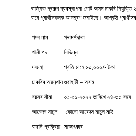
ৰাজ্যিক প্ৰকল্প ব্যৱস্থাপনা গোট অসম চাকৰি নিযুক্তি 
বাবে প্ৰাৰ্থীসকলক আমন্ত্ৰণ জনাইছে। আগ্ৰহী প্ৰাৰ্থীসক
পদৰ নাম
পৰামৰ্শদাতা
খালী পদ
বিভিন্ন
দৰমহা
প্ৰতি মাহে ৬০,০০০/- টকা
চাকৰিৰ অৱস্থান
গুৱাহাটী – অসম
বয়সৰ সীমা
০১-০১-২০২২ তাৰিখে ২৪-৩৫ বছৰ
আবেদন মাচুল
কোনো আবেদন মাচুল নাই
বাছনি প্ৰক্ৰিয়া
সাক্ষাৎকাৰ