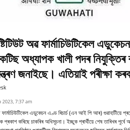
্টিটিউট অৱ ফাৰ্মাচিউটিকেল এডুকেচ
প্ৰেকটিছ অধ্যাপক খালী পদৰ নিযুক্তিৰ
মন্ত্ৰণ জনাইছে। এতিয়াই পৰীক্ষা কৰ
esk
b 2023, 7:37 am
 ফাৰ্মাচিউটিকেল এডুকেচন এণ্ড ৰিচাৰ্চ (এন আই পি আৰ) গুৱাহাটীয়ে প্
কৈ প্ৰকাশ কৰিছে চাকৰিৰ অধিসূচনা। ইচ্ছুক প্ৰাৰ্থীয়ে শেষ তাৰিখৰ পূৰ্ব