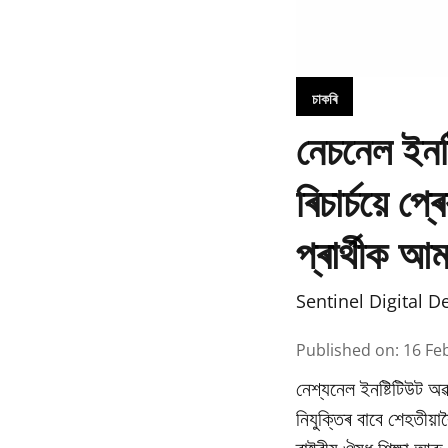
চাকৰি
নেচনেল ইনষ
ৰিচাৰ্চয়ে 
প্ৰাৰ্থীক আ
Sentinel Digital D
Published on
:
16 Fe
নেশ্যনেল ইনষ্টিটিউট অৱ
নিযুক্তিৰ বাবে শেহতীয়া