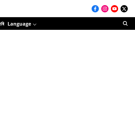
তৰি
Language