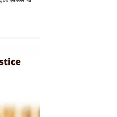
ভিত্তিত প্ৰফেচাৰ অৱ