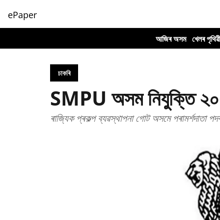
ePaper
আজিৰ অসম
খেলৰ পৃথিৱ
চাকৰি
SMPU অসম নিযুক্তি ২০২২
ৰাজ্যিক প্ৰকল্প ব্যৱস্থাপনা গোট অসমে পৰামৰ্শদাতা 