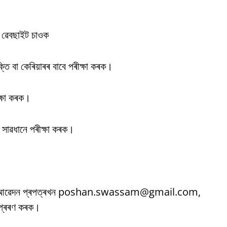
ৱেবছাইট চাওক
 বা কেৰিয়াৰৰ বাবে পৰীক্ষা কৰক।
ক্ষা কৰক।
সাৱধানে পৰীক্ষা কৰক।
) আৰু আৱেদন প্ৰপত্ৰখন poshan.swassam@gmail.com,
প্ৰেৰণ কৰক।