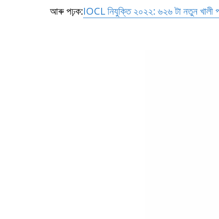
আৰু পঢ়ক:
IOCL নিযুক্তি ২০২২: ৬২৬ টা নতুন খালী 