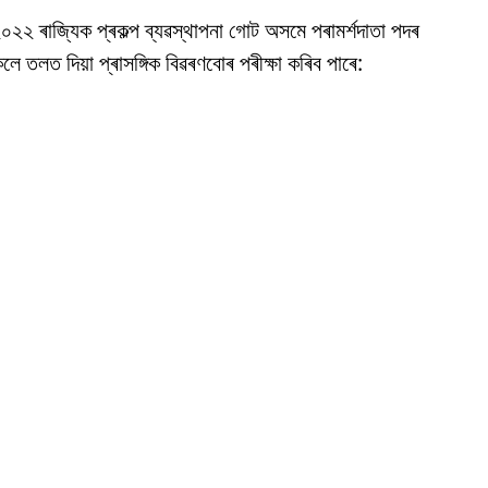
২০২২ ৰাজ্যিক প্ৰকল্প ব্যৱস্থাপনা গোট অসমে পৰামৰ্শদাতা পদৰ
লে তলত দিয়া প্ৰাসঙ্গিক বিৱৰণবোৰ পৰীক্ষা কৰিব পাৰে: