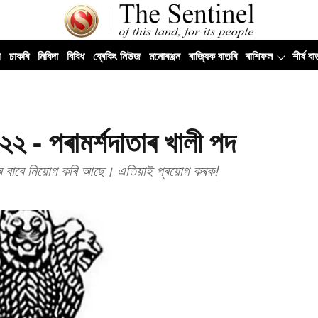
ী
চাকৰি
নিবিদা
বিবিধ
ব্ৰেকিং নিউজ
মনোৰঞ্জন
ৰাজ্যিক বাতৰি
ৰাশিফল
শীৰ্ষ বা
 - পৰামৰ্শদাতাৰ খালী পদ
পদৰ বাবে নিয়োগ কৰি আছে। এতিয়াই প্ৰয়োগ কৰক!