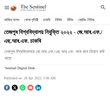
H
আজিৰ অসম
খেলৰ পৃথিৱী
চাকৰি
নিবিদা
বিবিধ
ব্ৰেকিং নিউজ
e
a
তেজপুৰ বিশ্ববিদ্যালয় নিযুক্তি ২০২২ - জে.আৰ.এফ./
d
এছ.আৰ.এফ. চাকৰি
e
r
m
তেজপুৰ বিশ্ববিদ্যালয়ে জে.আৰ.এফ./এছ.আৰ.এফ. পদৰ বাবে নিয়োগ কৰি
e
আছে
n
u
Sentinel Digital Desk
i
t
Published on :
28 Apr 2022, 5:06 AM
e
S
m
s
o
c