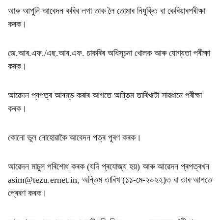
আৰু আপুনি আবেদন কৰিব লগা তাক লৈ তোমাৰ নিযুক্তি বা কেৰিয়াৰপৰীক্ষা
কৰক।
জে.আৰ.এফ./এছ.আৰ.এফ. চাকৰিৰ অধিসূচনা খোলক আৰু যোগ্যতা পৰীক্ষা
কৰক।
আৱেদন প্ৰপত্ৰ আৰম্ভ কৰাৰ আগতে অন্তিম তাৰিখটো সাৱধানে পৰীক্ষা
কৰক।
কোনো ভুল নোহোৱাকৈ আবেদন পত্ৰ পূৰণ কৰক।
আৱেদন মাচুল পৰিশোধ কৰক (যদি প্ৰযোজ্য হয়) আৰু আৱেদন প্ৰপত্ৰখন
asim@tezu.ernet.in, অন্তিম তাৰিখ (১১-মে-২০২২)ত বা তাৰ আগতে
প্ৰেৰণ কৰক।