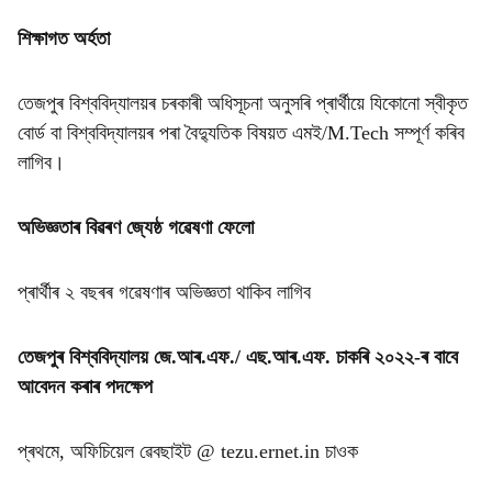
শিক্ষাগত অৰ্হতা
তেজপুৰ বিশ্ববিদ্যালয়ৰ চৰকাৰী অধিসূচনা অনুসৰি প্ৰাৰ্থীয়ে যিকোনো স্বীকৃত
বোৰ্ড বা বিশ্ববিদ্যালয়ৰ পৰা বৈদ্যুতিক বিষয়ত এমই/M.Tech সম্পূৰ্ণ কৰিব
লাগিব।
অভিজ্ঞতাৰ বিৱৰণ জ্যেষ্ঠ গৱেষণা ফেলো
প্ৰাৰ্থীৰ ২ বছৰৰ গৱেষণাৰ অভিজ্ঞতা থাকিব লাগিব
তেজপুৰ বিশ্ববিদ্যালয় জে.আৰ.এফ./ এছ.আৰ.এফ. চাকৰি ২০২২-ৰ বাবে
আবেদন কৰাৰ পদক্ষেপ
প্ৰথমে, অফিচিয়েল ৱেবছাইট @ tezu.ernet.in চাওক