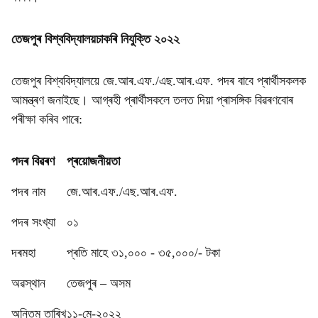
তেজপুৰ বিশ্ববিদ্যালয়চাকৰি নিযুক্তি ২০২২
তেজপুৰ বিশ্ববিদ্যালয়ে জে.আৰ.এফ./এছ.আৰ.এফ. পদৰ বাবে প্ৰাৰ্থীসকলক
আমন্ত্ৰণ জনাইছে। আগ্ৰহী প্ৰাৰ্থীসকলে তলত দিয়া প্ৰাসঙ্গিক বিৱৰণবোৰ
পৰীক্ষা কৰিব পাৰে:
পদৰ বিৱৰণ
প্ৰয়োজনীয়তা
পদৰ নাম
জে.আৰ.এফ./এছ.আৰ.এফ.
পদৰ সংখ্যা
০১
দৰমহা
প্ৰতি মাহে ৩১,০০০ - ৩৫,০০০/- টকা
অৱস্থান
তেজপুৰ – অসম
অন্তিম তাৰিখ
১১-মে-২০২২