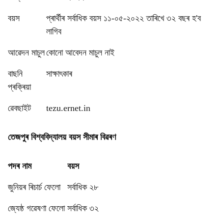
বয়স
প্ৰাৰ্থীৰ সৰ্বাধিক বয়স ১১-০৫-২০২২ তাৰিখে ৩২ বছৰ হ'ব
লাগিব
আৱেদন মাচুল
কোনো আবেদন মাচুল নাই
বাছনি
সাক্ষাৎকাৰ
প্ৰক্ৰিয়া
ৱেবছাইট
tezu.ernet.in
তেজপুৰ বিশ্ববিদ্যালয় বয়স সীমাৰ বিৱৰণ
পদৰ নাম
বয়স
জুনিয়ৰ ৰিচাৰ্চ ফেলো
সৰ্বাধিক ২৮
জ্যেষ্ঠ গৱেষণা ফেলো
সৰ্বাধিক ৩২