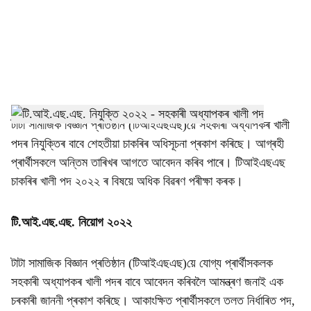
i
a
l
s
h
টাটা সামাজিক বিজ্ঞান প্ৰতিষ্ঠান (টিআইএছএছ)য়ে সহকাৰী অধ্যাপকৰ খালী
পদৰ নিযুক্তিৰ বাবে শেহতীয়া চাকৰিৰ অধিসূচনা প্ৰকাশ কৰিছে। আগ্ৰহী
a
প্ৰাৰ্থীসকলে অন্তিম তাৰিখৰ আগতে আবেদন কৰিব পাৰে। টিআইএছএছ
r
চাকৰিৰ খালী পদ ২০২২ ৰ বিষয়ে অধিক বিৱৰণ পৰীক্ষা কৰক।
e
টি.আই.এছ.এছ. নিয়োগ ২০২২
টাটা সামাজিক বিজ্ঞান প্ৰতিষ্ঠান (টিআইএছএছ)য়ে যোগ্য প্ৰাৰ্থীসকলক
সহকাৰী অধ্যাপকৰ খালী পদৰ বাবে আবেদন কৰিবলৈ আমন্ত্ৰণ জনাই এক
চৰকাৰী জাননী প্ৰকাশ কৰিছে। আকাংক্ষিত প্ৰাৰ্থীসকলে তলত নিৰ্ধাৰিত পদ,