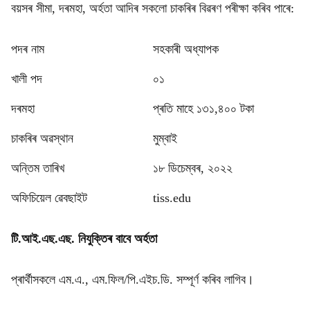
বয়সৰ সীমা, দৰমহা, অৰ্হতা আদিৰ সকলো চাকৰিৰ বিৱৰণ পৰীক্ষা কৰিব পাৰে:
পদৰ নাম
সহকাৰী অধ্যাপক
খালী পদ
০১
দৰমহা
প্ৰতি মাহে ১৩১,৪০০ টকা
চাকৰিৰ অৱস্থান
মুম্বাই
অন্তিম তাৰিখ
১৮ ডিচেম্বৰ, ২০২২
অফিচিয়েল ৱেবছাইট
tiss.edu
টি.আই.এছ.এছ. নিযুক্তিৰ বাবে অৰ্হতা
প্ৰাৰ্থীসকলে এম.এ., এম.ফিল/পি.এইচ.ডি. সম্পূৰ্ণ কৰিব লাগিব।