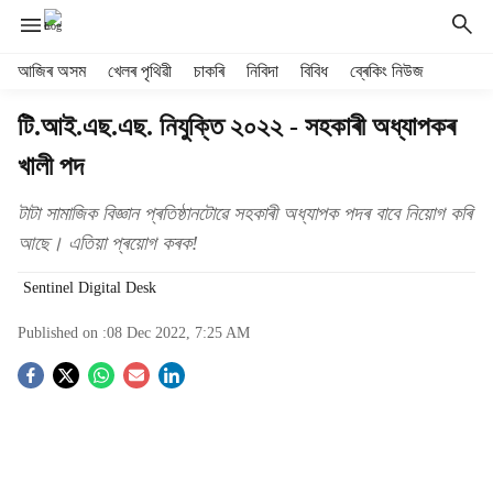
H
আজিৰ অসম
খেলৰ পৃথিৱী
চাকৰি
নিবিদা
বিবিধ
ব্ৰেকিং নিউজ
e
a
টি.আই.এছ.এছ. নিযুক্তি ২০২২ - সহকাৰী অধ্যাপকৰ
d
খালী পদ
e
r
m
টাটা সামাজিক বিজ্ঞান প্ৰতিষ্ঠানটোৱে সহকাৰী অধ্যাপক পদৰ বাবে নিয়োগ কৰি
e
আছে। এতিয়া প্ৰয়োগ কৰক!
n
u
Sentinel Digital Desk
i
t
Published on :
08 Dec 2022, 7:25 AM
e
S
m
s
o
c