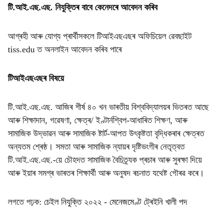
টি.আই.এছ.এছ. নিযুক্তিৰ বাবে কেনেদৰে আবেদন কৰিব
আগ্ৰহী আৰু যোগ্য প্ৰাৰ্থীসকলে টিআইএছএছৰ অফিচিয়েল ৱেবছাইট
tiss.edu ত অনলাইন আবেদন কৰিব পাৰে
টিআইএছএছৰ বিষয়ে
টি.আই.এছ.এছ. আজিৰ শীৰ্ষ ৪০ খন ভাৰতীয় বিশ্ববিদ্যালয়ৰ ভিতৰত আছে
আৰু শিক্ষাদান, গৱেষণা, ক্ষেত্ৰ/ ইণ্টাৰ্নশ্বিপ-আধাৰিত শিক্ষণ, আৰু
সামাজিক উদ্ভাৱন আৰু সামাজিক ষ্টাৰ্ট-আপত উৎকৃষ্টতা বৃদ্ধিকৰাৰ ক্ষেত্ৰত
অন্যতম শ্ৰেষ্ঠ। সমতা আৰু সামাজিক ন্যায়ৰ দৃষ্টিভংগীৰ নেতৃত্বত
টি.আই.এছ.এছ.-য়ে চৌহদত সামাজিক বৈচিত্ৰ্যক প্ৰচাৰ আৰু সুৰক্ষা দিয়ে
আৰু ইয়াৰ সমগ্ৰ ভাৰতৰ শিক্ষাৰ্থী আৰু অনুষদ ৰচনাত যথেষ্ট গৌৰৱ কৰে।
লগতে পঢ়ক:
চেইল নিযুক্তি ২০২২ - মেনেজমেণ্ট ট্ৰেইনি খালী পদ