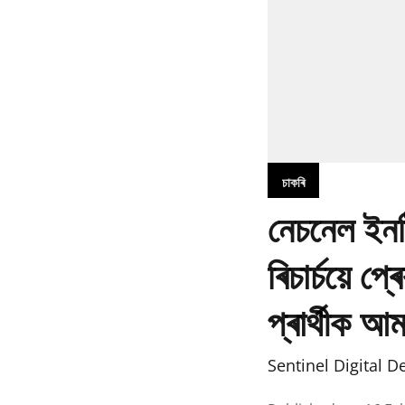
চাকৰি
নেচনেল ইনষ
ৰিচাৰ্চয়ে 
প্ৰাৰ্থীক আ
Sentinel Digital D