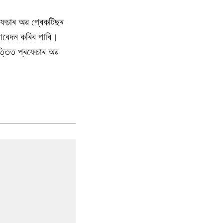
ৰফেচাৰ অৱ প্ৰেকটিছৰ
ে আবেদন কৰিব পাৰি।
ভিত্তিত প্ৰফেচাৰ অৱ