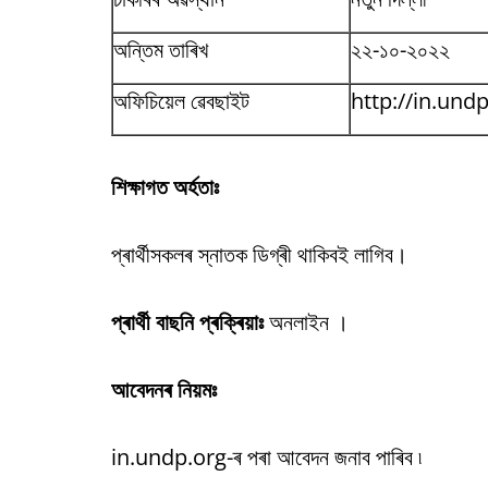
অন্তিম তাৰিখ
২২-১০-২০২২
অফিচিয়েল ৱেবছাইট
http://in.undp
শিক্ষাগত অৰ্হতাঃ
প্ৰাৰ্থীসকলৰ স্নাতক ডিগ্ৰী থাকিবই লাগিব।
প্ৰাৰ্থী বাছনি প্ৰক্ৰিয়াঃ
অনলাইন ।
আবেদনৰ নিয়মঃ
in.undp.org-ৰ পৰা আবেদন জনাব পাৰিব ৷