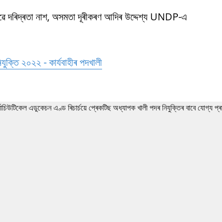
ভাৱে দৰিদ্ৰতা নাশ, অসমতা দূৰীকৰণ আদিৰ উদ্দেশ্য UNDP-এ
িযুক্তি ২০২২ - কাৰ্যবাহীৰ পদখালী