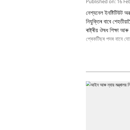
Published on
:
16 Fe
নেশ্যনেল ইনষ্টিটিউট অৱ
নিযুক্তিৰ বাবে শেহতীয়া
ৰাষ্ট্ৰীয় ঔষধ শিক্ষা আ
প্ৰেকটিছৰ পদৰ বাবে যোগ