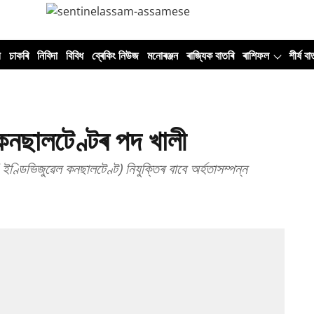
ী
চাকৰি
নিবিদা
বিবিধ
ব্ৰেকিং নিউজ
মনোৰঞ্জন
ৰাজ্যিক বাতৰি
ৰাশিফল
শীৰ্ষ বা
ছালটেণ্টৰ পদ খালী
ইণ্ডিভিজুৱেল কনছালটেণ্ট) নিযুক্তিৰ বাবে অৰ্হতাসম্পন্ন