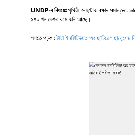
UNDP-ৰ বিষয়েঃ
পৃথিৱী গ্ৰহটোক ৰক্ষাৰ সমান্তৰাল
১৭০ খন দেশত কাম কৰি আছে।
লগতে পঢ়ক :
টাটা ইনষ্টিটিউটত অৱ ছ'চিয়েল ছায়েন্সেছ ন