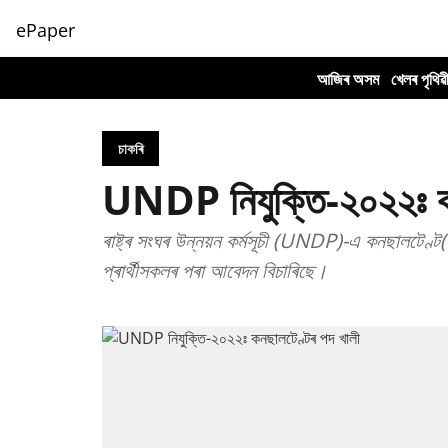
ePaper
আজিৰ অসম
খেলৰ পৃথিৱ
চাকৰি
UNDP নিযুক্তি-২০২২ঃ কন
ৰাষ্ট্ৰ সংঘৰ উন্নয়ন কৰ্মসূচী (UNDP)-এ কনছালটেণ্ট( 
প্ৰাৰ্থীসকলৰ পৰা আবেদন বিচাৰিছে।