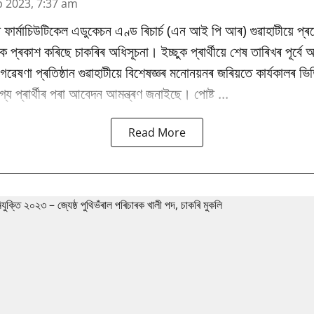
b 2023, 7:37 am
 ফাৰ্মাচিউটিকেল এডুকেচন এণ্ড ৰিচাৰ্চ (এন আই পি আৰ) গুৱাহাটীয়ে প্
কৈ প্ৰকাশ কৰিছে চাকৰিৰ অধিসূচনা। ইচ্ছুক প্ৰাৰ্থীয়ে শেষ তাৰিখৰ পূৰ্ব
ৰু গৱেষণা প্ৰতিষ্ঠান গুৱাহাটীয়ে বিশেষজ্ঞৰ মনোনয়নৰ জৰিয়তে কাৰ্যকালৰ 
্য প্ৰাৰ্থীৰ পৰা আবেদন আমন্ত্ৰণ জনাইছে। পোষ্ট ...
Read More