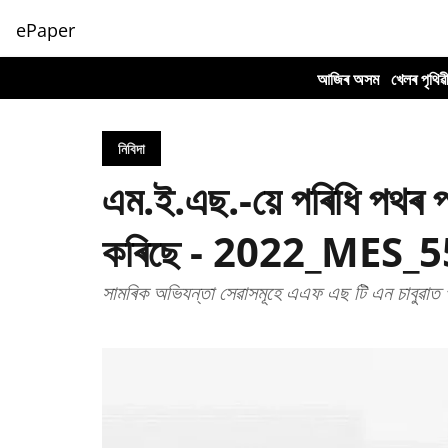
ePaper
আজিৰ অসম
খেলৰ পৃথিৱ
নিবিদা
এম.ই.এছ.-য়ে পৰিধি পথৰ প্
কৰিছে - 2022_MES_
সামৰিক অভিযন্তা সেৱাসমূহে এএফ এছ টি এন চাবুৱাত পৰ