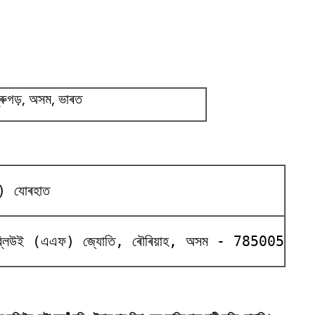
্ৰুগড়, অসম, ভাৰত
) যোৰহাত
 চিডব্লিউই (এএফ) জ্যোতি, ৰৌৰিয়াহ, অসম - 785005