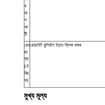
ৰ
মা
প
কা
ঠী
ৱেব
ৱেবচাইট খুলিবলৈ ইয়াত ক্লিক কৰক
ছা
ইট
(ঐ
চ্ছি
ক)
মুখ্য মূল্য