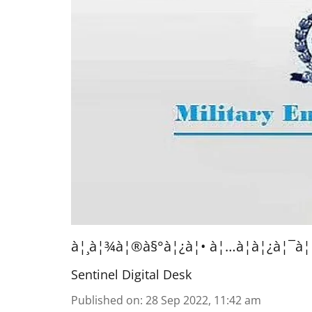
à¦¸à¦¾à¦®à§°à¦¿à¦• à¦…à¦­à¦¿à¦¯à¦
Sentinel Digital Desk
Published on
:
28 Sep 2022, 11:42 am