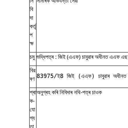
নি
সামৰিক অভিযন্তা সেৱা
বি
দা
কৰ্তৃ
প
ক্ষ
চমু
শুদ্ধিপত্ৰ : জিই (এএফ) চাবুৱাৰ অধীনত এএফ এছ
বিৱ
83975/ই8 জিই (এএফ) চাবুৱাৰ অধীনত এএফ
ৰণ
প্ৰা
অনুগ্ৰহ কৰি নিবিদাৰ নথি-পত্ৰ চাওক
ক-
যো
গ্য
তা