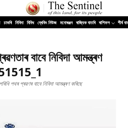
ী
চাকৰি
নিবিদা
বিবিধ
ব্ৰেকিং নিউজ
মনোৰঞ্জন
ৰাজ্যিক বাতৰি
ৰাশিফল
শীৰ্ষ বা
ৰৱণতাৰ বাবে নিবিদা আমন্ত্ৰণ
551515_1
িধি পথৰ প্ৰৱণৰ বাবে নিবিদা আমন্ত্ৰণ কৰিছে