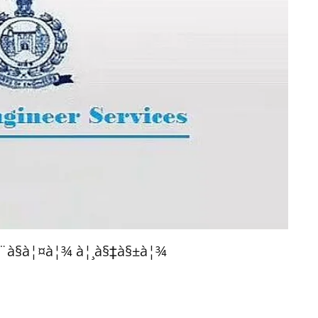
¨à§à¦¤à¦¾ à¦¸à§‡à§±à¦¾