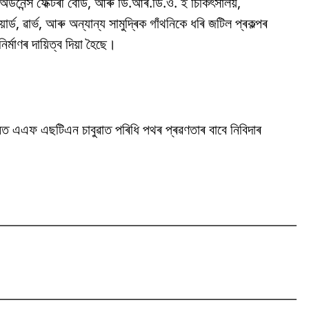
ৰ্ডনেন্স ফেক্টৰী বোৰ্ড, আৰু ডি.আৰ.ডি.ও. ই চিকিৎসালয়,
়াৰ্ড, ৱাৰ্ভ, আৰু অন্যান্য সামুদ্ৰিক গাঁথনিকে ধৰি জটিল প্ৰকল্পৰ
ৰ্মাণৰ দায়িত্ব দিয়া হৈছে।
নত এএফ এছটিএন চাবুৱাত পৰিধি পথৰ প্ৰৱণতাৰ বাবে নিবিদাৰ