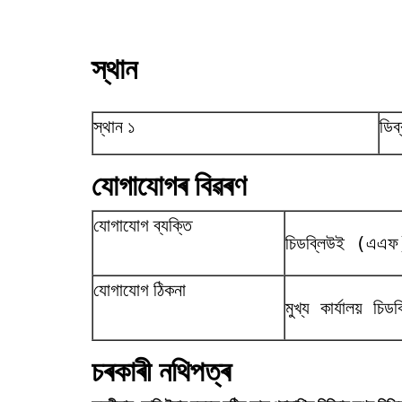
স্থান
স্থান ১
ডিব
যোগাযোগৰ বিৱৰণ
যোগাযোগ ব্যক্তি
চিডব্লিউই (এএফ
যোগাযোগ ঠিকনা
মুখ্য কাৰ্যালয়
চৰকাৰী নথিপত্ৰ