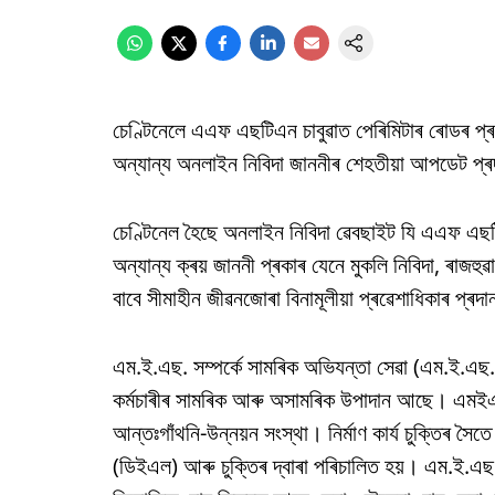
চেণ্টিনেলে এএফ এছটিএন চাবুৱাত পেৰিমিটাৰ ৰোডৰ প্ৰভ
অন্যান্য অনলাইন নিবিদা জাননীৰ শেহতীয়া আপডেট প্
চেণ্টিনেল হৈছে অনলাইন নিবিদা ৱেবছাইট যি এএফ এছটি
অন্যান্য ক্ৰয় জাননী প্ৰকাৰ যেনে মুকলি নিবিদা, ৰাজহ
বাবে সীমাহীন জীৱনজোৰা বিনামূলীয়া প্ৰৱেশাধিকাৰ প্ৰদা
এম.ই.এছ. সম্পৰ্কে সামৰিক অভিযন্তা সেৱা (এম.ই.এছ
কৰ্মচাৰীৰ সামৰিক আৰু অসামৰিক উপাদান আছে। এমইএছ 
আন্তঃগাঁথনি-উন্নয়ন সংস্থা। নিৰ্মাণ কাৰ্য চুক্তিৰ সৈত
(ডিইএল) আৰু চুক্তিৰ দ্বাৰা পৰিচালিত হয়। এম.ই.এছ. মু