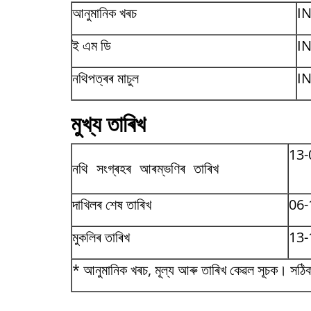
আনুমানিক খৰচ
IN
ই এম ডি
IN
নথিপত্ৰৰ মাচুল
IN
মুখ্য তাৰিখ
13-
নথি সংগ্ৰহৰ আৰম্ভণিৰ তাৰিখ
দাখিলৰ শেষ তাৰিখ
06-
মুকলিৰ তাৰিখ
13-
* আনুমানিক খৰচ, মূল্য আৰু তাৰিখ কেৱল সূচক। সঠিক