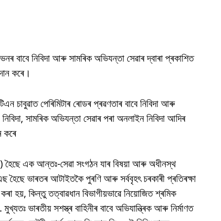
নৰ বাবে নিবিদা আৰু সামৰিক অভিযন্তা সেৱাৰ দ্বাৰা প্ৰকাশিত
ৰদান কৰে।
এন চাবুৱাত পেৰিমিটাৰ ৰোডৰ প্ৰৱণতাৰ বাবে নিবিদা আৰু
ুৱা নিবিদা, সামৰিক অভিযন্তা সেৱাৰ পৰা অনলাইন নিবিদা আদিৰ
ন কৰে
.) হৈছে এক আন্তঃ-সেৱা সংগঠন যাৰ বিষয়া আৰু অধীনস্থ
হৈছে ভাৰতৰ আটাইতকৈ পুৰণি আৰু সৰ্ববৃহৎ চৰকাৰী প্ৰতিৰক্ষা
ে কৰা হয়, কিন্তু তত্বাৱধান বিভাগীয়ভাৱে নিয়োজিত শ্ৰমিক
খ্যতঃ ভাৰতীয় সশস্ত্ৰ বাহিনীৰ বাবে অভিযান্ত্ৰিক আৰু নিৰ্মাণত