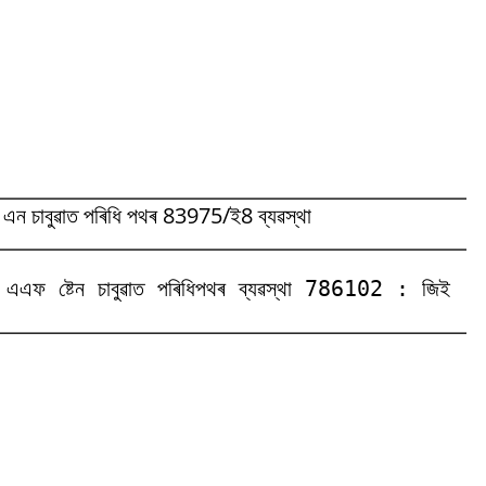
 এন চাবুৱাত পৰিধি পথৰ 83975/ই8 ব্যৱস্থা
 ষ্টেন চাবুৱাত পৰিধিপথৰ ব্যৱস্থা 786102 : জিই (এএফ