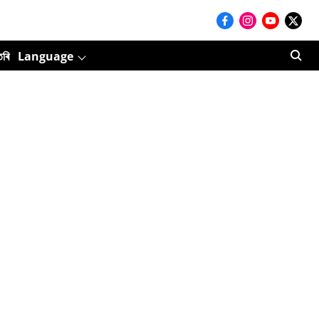
তৰি
Language