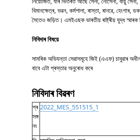
নিয়োজিত, যাৰ ভিতৰত আছে সেনা, নৌসেনা, বায়ু সেনা, অ
বিমানক্ষেত্ৰ, ভৱন, কৰ্মশালা, ৰাস্তা, ৰানৱে, হেংগাৰ, ডকয
সৈতেও জড়িত। এমইএছক ভাৰতীয় ৰাষ্ট্ৰীয় যুদ্ধ স্মাৰক নি
নিবিদাৰ বিষয়ে
সামৰিক অভিযন্তা সেৱাসমূহে জিই (এএফ) চাবুৱাৰ অধী
বাবে এটা প্ৰস্তাৱ অনুৰোধ কৰে
নিবিদাৰ বিৱৰণ
প্ৰ
2022_MES_551515_1
সঙ্গ
নং