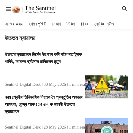
H
আজিৰ অসম
খেলৰ পৃথিৱী
চাকৰি
নিবিদা
বিবিধ
ব্ৰেকিং নিউজ
e
a
উচ্চতম ন্যায়ালয়
d
e
T
উচ্চতম ন্যায়ালয়ৰ নিৰ্দেশ উপেক্ষা কৰি ঘাইপথত ট্ৰাক
r
a
পাৰ্কিং, অসমত দুৰ্ঘটনাত চাৰিজনৰ মৃত্যু
m
g
e
R
n
e
u
Sentinel Digital Desk
30 May 2026
1
min read
s
i
u
t
নৱম শ্ৰেণীৰ তিনিভাষিক নিয়মক লৈ প্ৰস্তুতিৰ অভাৱৰ
l
e
আশংকা; কেন্দ্ৰ আৰু CBSE-ক জাননী উচ্চতম
t
m
ন্যায়ালয়ৰ
s
s
Sentinel Digital Desk
28 May 2026
1
min read