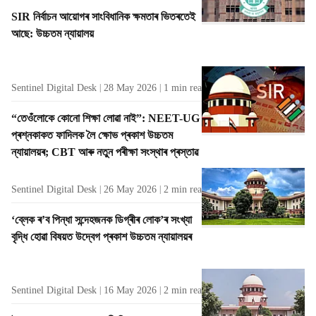
SIR নিৰ্বাচন আয়োগৰ সাংবিধানিক ক্ষমতাৰ ভিতৰতেই
আছে: উচ্চতম ন্যায়ালয়
Sentinel Digital Desk
28 May 2026
1
min read
“তেওঁলোকে কোনো শিক্ষা লোৱা নাই”: NEET-UG
প্ৰশ্নকাকত ফাদিলক লৈ ক্ষোভ প্ৰকাশ উচ্চতম
ন্যায়ালয়ৰ; CBT আৰু নতুন পৰীক্ষা সংস্থাৰ প্ৰস্তাৱ
Sentinel Digital Desk
26 May 2026
2
min read
‘ব্লেক ৰ’ব পিন্ধা সন্দেহজনক ডিগ্ৰীৰ লোক’ৰ সংখ্যা
বৃদ্ধি হোৱা বিষয়ত উদ্বেগ প্ৰকাশ উচ্চতম ন্যায়ালয়ৰ
Sentinel Digital Desk
16 May 2026
2
min read