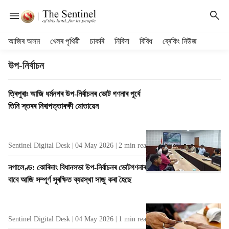
H
আজিৰ অসম
খেলৰ পৃথিৱী
চাকৰি
নিবিদা
বিবিধ
ব্ৰেকিং নিউজ
e
a
উপ-নিৰ্বাচন
d
e
T
ত্ৰিপুৰাঃ আজি ধৰ্মনগৰ উপ-নিৰ্বাচনৰ ভোট গণনাৰ পূৰ্বে
r
a
তিনি স্তৰৰ নিৰাপত্তাৰক্ষী মোতায়েন
m
g
e
R
n
e
u
Sentinel Digital Desk
04 May 2026
2
min read
s
i
u
t
নগালেণ্ড: কোৰিদাং বিধানসভা উপ-নিৰ্বাচনৰ ভোটগণনাৰ
l
e
বাবে আজি সম্পূৰ্ণ সুৰক্ষিত ব্যৱস্থা সাজু কৰা হৈছে
t
m
s
s
Sentinel Digital Desk
04 May 2026
1
min read