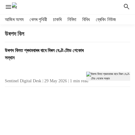
H
আজিৰ অসম
খেলৰ পৃথিৱী
চাকৰি
নিবিদা
বিবিধ
ব্ৰেকিং নিউজ
e
a
উৰপদ বিল
d
e
T
উৰপদ বিলত প্ৰথমবাৰৰ বাবে বিৰল বেণ্ট-টোড গেকোৰ
r
a
সন্ধান
m
g
e
R
n
e
u
Sentinel Digital Desk
29 May 2026
1
min read
s
i
u
t
l
e
t
m
s
s