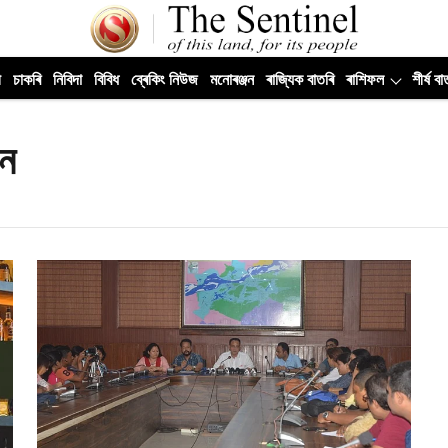
ী
চাকৰি
নিবিদা
বিবিধ
ব্ৰেকিং নিউজ
মনোৰঞ্জন
ৰাজ্যিক বাতৰি
ৰাশিফল
শীৰ্ষ বা
সন