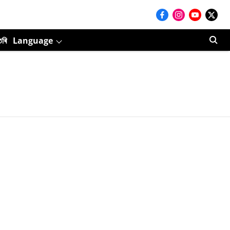
তৰি
Language