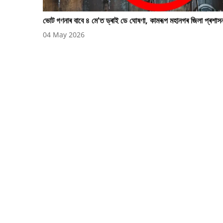
ভোট গণনাৰ বাবে ৪ মে'ত ড্ৰাই ডে ঘোষণা, কামৰূপ মহানগৰ জিলা প্ৰশাস
04 May 2026