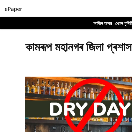
ePaper
আজিৰ অসম
খেলৰ পৃথিৱ
কামৰূপ মহানগৰ জিলা প্ৰশা