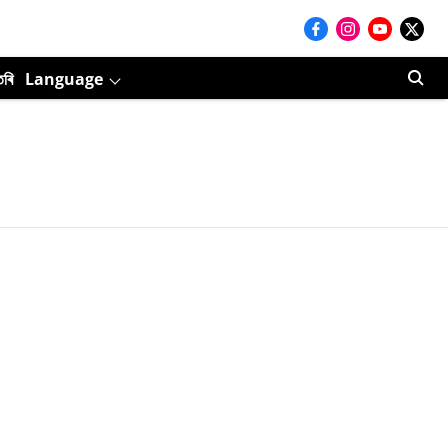
তৰি
Language