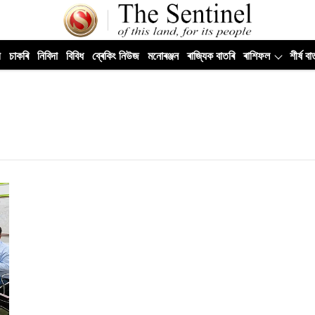
ী
চাকৰি
নিবিদা
বিবিধ
ব্ৰেকিং নিউজ
মনোৰঞ্জন
ৰাজ্যিক বাতৰি
ৰাশিফল
শীৰ্ষ বা