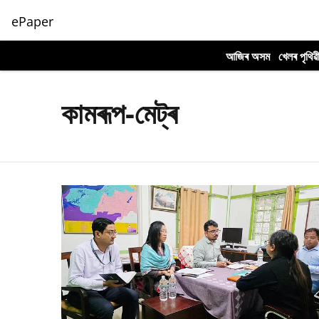
ePaper
আজিৰ অসম
খেলৰ পৃথিৱ
কামৰূপ-মেট্ৰ