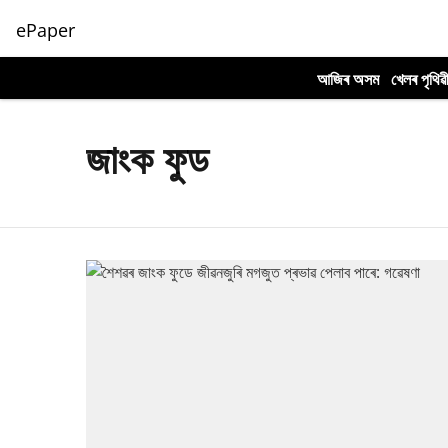
ePaper
আজিৰ অসম
খেলৰ পৃথিৱ
জাংক ফুড