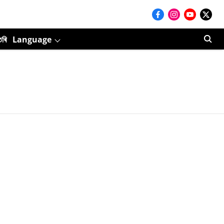
তৰি
Language