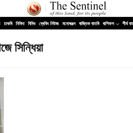
ী
চাকৰি
নিবিদা
বিবিধ
ব্ৰেকিং নিউজ
মনোৰঞ্জন
ৰাজ্যিক বাতৰি
ৰাশিফল
শীৰ্ষ বা
ৰাজে সিন্ধিয়া