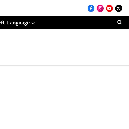
তৰি
Language