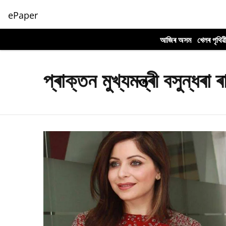
ePaper
আজিৰ অসম
খেলৰ পৃথিৱ
প্ৰাক্তন মুখ্যমন্ত্ৰী বসুন্ধৰা 