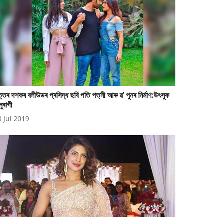
্তৰ দশকৰ বলীউডৰ প্ৰসিদ্ধ ছবি পতি পত্নী আৰু ৱ’ পুনৰ নিৰ্মাণ:উৎসুক
ুৰাগী
3 Jul 2019