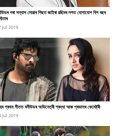
ীউডৰ পৰা সন্যাস লোৱাৰ পিছত জাইৰা ৱছিমৰ লগত যোগাযোগ বিগ বছৰ
্মাতাৰ
7 Jul 2019
হুৰ প্ৰথম গীতত বলীউডৰ অভিনেত্ৰী শ্ৰদ্ধা আৰু প্ৰভাসৰ কেমেষ্ট্ৰী
4 Jul 2019