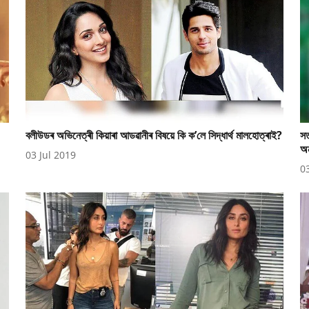
বলীউডৰ অভিনেত্ৰী কিয়াৰা আডৱানীৰ বিষয়ে কি ক’লে সিদ্ধাৰ্থ মালহোত্ৰাই?
সত
অন
03 Jul 2019
0