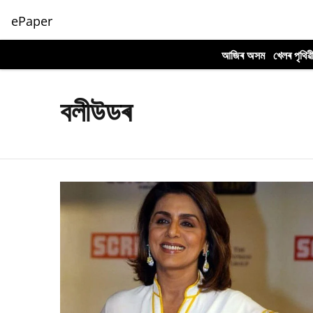
ePaper
আজিৰ অসম
খেলৰ পৃথিৱ
বলীউডৰ