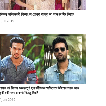
ীউডৰ অভিনেত্ৰী প্ৰিয়াংকা চোপ্ৰা ব্যস্ত জ’ আৰু চ’ফীৰ বিয়াত
1 Jul 2019
াগত বৰ্ষ বিশেষ গুৰুত্বপূৰ্ণ হ’ব বলীউডৰ অভিনেতা টাইগাৰ শ্ৰফ আৰু
ক্কী কৌশলৰ কাৰণেঃ কিন্তু কিয়?
7 Jun 2019