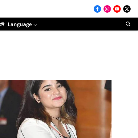
তৰি
Language