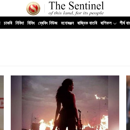
ী
চাকৰি
নিবিদা
বিবিধ
ব্ৰেকিং নিউজ
মনোৰঞ্জন
ৰাজ্যিক বাতৰি
ৰাশিফল
শীৰ্ষ বা