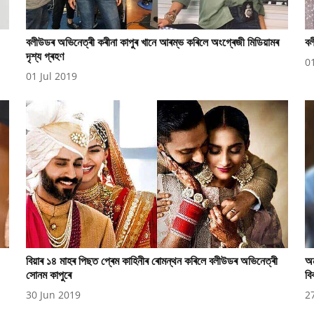
বলীউডৰ অভিনেত্ৰী কৰীনা কাপুৰ খানে আৰম্ভ কৰিলে অংগ্ৰেজী মিডিয়ামৰ
বল
দৃশ্য গ্ৰহণ
0
01 Jul 2019
বিয়াৰ ১৪ মাহৰ পিছত প্ৰেম কাহিনীৰ ৰোমন্থন কৰিলে বলীউডৰ অভিনেত্ৰী
অন
সোনম কাপুৰে
বি
30 Jun 2019
2