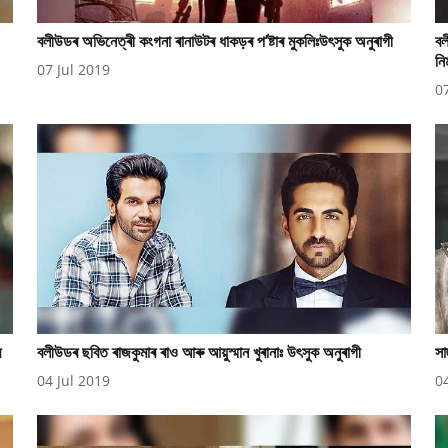
বলীউডৰ অভিনেত্ৰী কংগনা ৰানাউটৰ ধাকড়ৰ প’ষ্টাৰ মুকলিঃউৎসুক অনুৰাগী
বল
নিৰ
07 Jul 2019
0
ৰ
বলীউডৰ ছবিত ৰাজকুমাৰ ৰাও আৰু আয়ুস্মান খুৰানাঃ উৎসুক অনুৰাগী
সা
04 Jul 2019
0