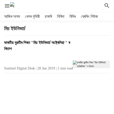
H
আজিৰ অসম
খেলৰ পৃথিৱী
চাকৰি
নিবিদা
বিবিধ
ব্ৰেকিং নিউজ
e
a
মিচ ইউনিভাৰ্চ
d
e
T
ভাৰতীয় যুৱতীৰ শিৰত "মিচ ইউনিভাৰ্চ অষ্ট্ৰেলিয়া " ৰ
r
a
খিতাপ
m
g
e
R
n
e
u
Sentinel Digital Desk
28 Jun 2019
2
min read
s
i
u
t
l
e
t
m
s
s