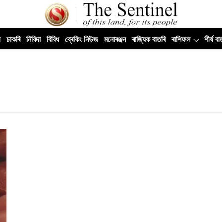
ী
চাকৰি
নিবিদা
বিবিধ
ব্ৰেকিং নিউজ
মনোৰঞ্জন
ৰাজ্যিক বাতৰি
ৰাশিফল
শীৰ্ষ বা