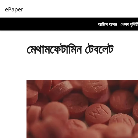
ePaper
আজিৰ অসম
খেলৰ পৃথিৱ
মেথামফেটামিন টেবলেট