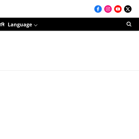
তৰি
Language