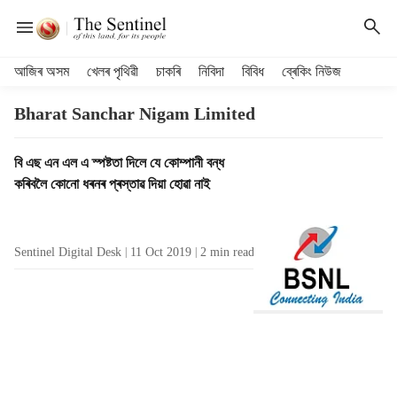
H
আজিৰ অসম
খেলৰ পৃথিৱী
চাকৰি
নিবিদা
বিবিধ
ব্ৰেকিং নিউজ
e
a
Bharat Sanchar Nigam Limited
d
e
T
বি এছ এন এল এ স্পষ্টতা দিলে যে কোম্পানী বন্ধ
r
a
কৰিবলৈ কোনো ধৰনৰ প্ৰস্তাৱ দিয়া হোৱা নাই
m
g
e
R
n
e
u
Sentinel Digital Desk
11 Oct 2019
2
min read
s
i
u
t
l
e
t
m
s
s