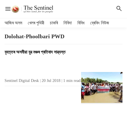
H
আজিৰ অসম
খেলৰ পৃথিৱী
চাকৰি
নিবিদা
বিবিধ
ব্ৰেকিং নিউজ
e
a
Dolohat-Phoolbari PWD
d
e
T
বৃহত্তৰ অসমীয়া যুৱ মঞ্চৰ প্ৰতিবাদ সাৱ্যস্ত
r
a
m
g
e
R
n
e
u
Sentinel Digital Desk
20 Jul 2018
1
min read
s
i
u
t
l
e
t
m
s
s