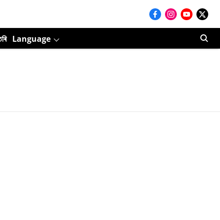
তৰি
Language