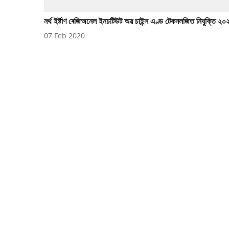
নৰ্থ ইৰ্ষ্টাণ ৰেজিঅনেল ইনচটিউট অৱ চাইন্স এণ্ড টেকনলজিত নিযুক্তি ২০
07 Feb 2020