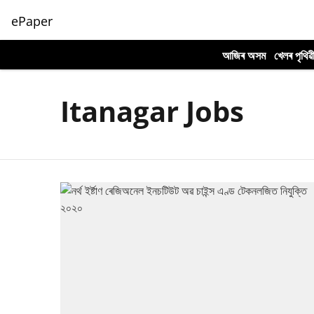
ePaper
আজিৰ অসম
খেলৰ পৃথিৱ
Itanagar Jobs