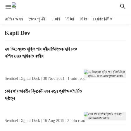
H
আজিৰ অসম
খেলৰ পৃথিৱী
চাকৰি
নিবিদা
বিবিধ
ব্ৰেকিং নিউজ
e
a
Kapil Dev
d
e
T
২৪ ডিচেম্বৰত মুক্তি পাব ক্ৰীড়াভিত্তিক ছবি ৮৩ঃ
r
a
কপিল দেৱৰ ভূমিকাত ৰণবীৰ
m
g
e
R
n
e
u
Sentinel Digital Desk
30 Nov 2021
1
min read
s
i
u
t
কোন হ’ব ভাৰতীয় ক্ৰিকেট দলৰ নতুন প্ৰশিক্ষক?চৰ্চিত
l
e
সৰ্বত্ৰে
t
m
s
s
Sentinel Digital Desk
16 Aug 2019
2
min read