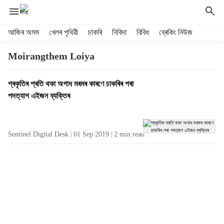
H
আজিৰ অসম
খেলৰ পৃথিৱী
চাকৰি
নিবিদা
বিবিধ
ব্ৰেকিং নিউজ
e
a
Moirangthem Loiya
d
e
T
প্ৰকৃতিৰ প্ৰতি থকা অগাধ মৰমৰ কাৰণে চাকৰিৰ পৰা
r
a
পদত্যাগ এইজন ব্যক্তিৰ
m
g
e
R
n
e
u
Sentinel Digital Desk
01 Sep 2019
2
min read
s
i
u
t
l
e
t
m
s
s