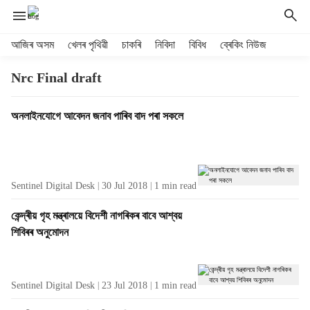
H
আজিৰ অসম
খেলৰ পৃথিৱী
চাকৰি
নিবিদা
বিবিধ
ব্ৰেকিং নিউজ
e
a
Nrc Final draft
d
e
T
অনলাইনযোগে আবেদন জনাব পাৰিব বাদ পৰা সকলে
r
a
m
g
e
R
n
e
u
Sentinel Digital Desk
30 Jul 2018
1
min read
s
i
u
t
কেন্দ্ৰীয় গৃহ মন্ত্ৰালয়ে বিদেশী নাগৰিকৰ বাবে আশ্বয়
l
e
শিবিৰৰ অনুমোদন
t
m
s
s
Sentinel Digital Desk
23 Jul 2018
1
min read