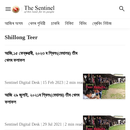
H
আজিৰ অসম
খেলৰ পৃথিৱী
চাকৰি
নিবিদা
বিবিধ
ব্ৰেকিং নিউজ
e
a
Shillong Teer
d
e
T
আজি,১৫ ফেব্ৰুৱাৰী, ২০২৩ ৰ শ্বিলং(মেঘালয়) তীৰ
r
a
খেলৰ ফলাফল
m
g
e
R
n
e
u
Sentinel Digital Desk
15 Feb 2023
2
min read
s
i
u
t
আজি ২৯ জুলাই, ২০২১ৰ শ্বিলং(মেঘালয়) তীৰ খেলৰ
l
e
ফলাফল
t
m
s
s
Sentinel Digital Desk
29 Jul 2021
2
min read