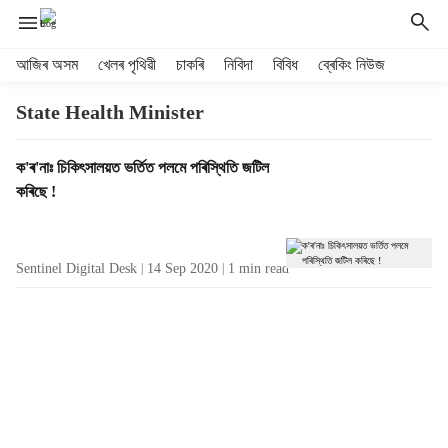
H
আজিৰ অসম
খেলৰ পৃথিৱী
চাকৰি
নিবিদা
বিবিধ
ব্ৰেকিং নিউজ
e
a
State Health Minister
d
e
T
ক'ৰ'নাঃ চিকিৎসালয়ত ভৰ্তিত পলমে পৰিস্থিতি জটিল
r
a
কৰিছে !
m
g
e
R
n
e
u
Sentinel Digital Desk
14 Sep 2020
1
min read
s
i
u
t
l
e
t
m
s
s