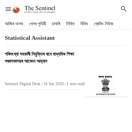
H
আজিৰ অসম
খেলৰ পৃথিৱী
চাকৰি
নিবিদা
বিবিধ
ব্ৰেকিং নিউজ
e
a
Statistical Assistant
d
e
T
পৰিসংখ্যা সহকাৰী নিযুক্তিৰ বাবে মাধ্যমিক শিক্ষা
r
a
সঞ্চালকালয়ৰ আবেদন আহ্বান
m
g
e
R
n
e
u
Sentinel Digital Desk
16 Jun 2020
1
min read
s
i
u
t
l
e
t
m
s
s