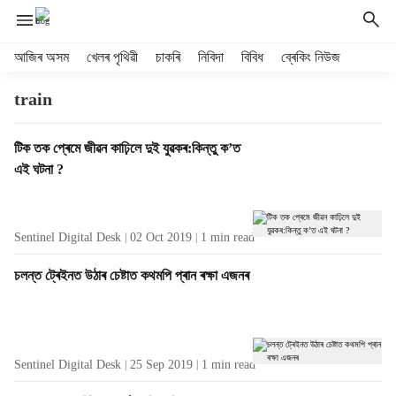
H
আজিৰ অসম
খেলৰ পৃথিৱী
চাকৰি
নিবিদা
বিবিধ
ব্ৰেকিং নিউজ
e
a
train
d
e
T
টিক তক প্ৰেমে জীৱন কাঢ়িলে দুই যুৱকৰ:কিন্তু ক’ত
r
a
এই ঘটনা ?
m
g
e
R
n
e
u
Sentinel Digital Desk
02 Oct 2019
1
min read
s
i
u
t
চলন্ত ট্ৰেইনত উঠাৰ চেষ্টাত কথমপি প্ৰান ৰক্ষা এজনৰ
l
e
t
m
s
s
Sentinel Digital Desk
25 Sep 2019
1
min read