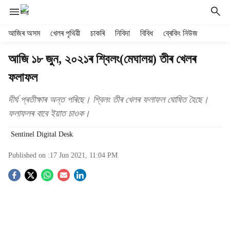
H
আজিৰ অসম
খেলৰ পৃথিৱী
চাকৰি
নিবিদা
বিবিধ
ব্ৰেকিং নিউজ
e
a
আজি ১৮ জুন, ২০২১ৰ শ্বিলং(মেঘালয়) তীৰ খেলৰ
d
ফলাফল
e
r
m
দীৰ্ঘ প্ৰতীক্ষাৰ অন্ত পৰিছে। শ্বিলং তীৰ খেলৰ ফলাফল ঘোষিত হৈছে।
e
ফলাফলৰ বাবে ইয়াত চাওক।
n
u
Sentinel Digital Desk
i
t
Published on :
17 Jun 2021, 11:04 PM
e
S
m
s
o
c