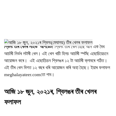
i
a
l
s
h
শ্বিলং তীৰ খেলৰ লাইভ আপডেট:
শ্বিলং তীৰ খেল হৈছে আন এক বৈধ
আৰ্চাৰী নিৰ্ভৰ লটাৰী খেল। এই খেল খাচী হিলচ আৰ্চাৰী স্পৰ্টছ এছোচিয়েচনে
a
আয়োজন কৰে। এই এছোচিেচন শ্বিলঙৰ ১২ টা আৰ্চাৰী ক্লাবৰে গঠিত।
r
এই তীৰ খেল বিগত ১২ বছৰ ধৰি আয়োজন কৰি অহা হৈছে। ইয়াৰ ফলাফল
meghalayateer.comতো পাব।
e
আজি ১৮ জুন, ২০২১ৰ, শ্বিলঙৰ তীৰ খেলৰ
ফলাফল