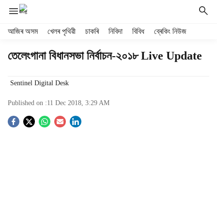
H
আজিৰ অসম
খেলৰ পৃথিৱী
চাকৰি
নিবিদা
বিবিধ
ব্ৰেকিং নিউজ
e
a
তেলেংগানা বিধানসভা নিৰ্বাচন-২০১৮ Live Update
d
e
r
Sentinel Digital Desk
m
Published on :
11 Dec 2018, 3:29 AM
e
n
S
u
i
o
t
e
c
m
s
i
a