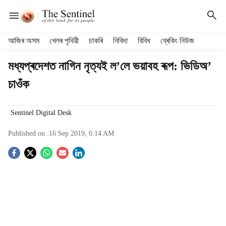
H
আজিৰ অসম
খেলৰ পৃথিৱী
চাকৰি
নিবিদা
বিবিধ
ব্ৰেকিং নিউজ
e
a
মধ্যপ্ৰদেশত নাগিন নৃত্যই ল’লে ভয়াবহ ৰূপ: ভিডিঅ’
d
চাওঁক
e
r
m
Sentinel Digital Desk
e
n
Published on :
16 Sep 2019, 6:14 AM
u
i
S
t
e
o
m
s
c
i