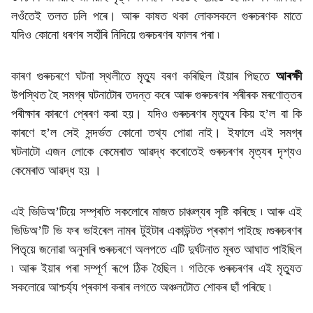
লওঁতেই তলত ঢলি পৰে। আৰু কাষত থকা লোকসকলে গুৰুচৰণক মাতে
যদিও কোনো ধৰণৰ সহাঁৰি নিদিয়ে গুৰুচৰণৰ ফালৰ পৰা ৷
কাৰণ গুৰুচৰণে ঘটনা স্থলীতে মৃত্যু বৰণ কৰিছিল ৷ইয়াৰ পিছতে
আৰক্ষী
উপস্থিত হৈ সমগ্ৰ ঘটনাটোৰ তদন্ত কৰে আৰু গুৰুচৰণৰ শৰীৰক মৰণোত্তৰ
পৰীক্ষাৰ কাৰণে প্ৰেৰণ কৰা হয়। যদিও গুৰুচৰণৰ মৃত্যুৰ কিয় হ’ল বা কি
কাৰণে হ’ল সেই সন্দৰ্ভত কোনো তথ্য পোৱা নাই। ইফালে এই সমগ্ৰ
ঘটনাটো এজন লোকে কেমেৰাত আৱদ্ধ কৰোতেই গুৰুচৰণৰ মৃত্যৰ দৃশ্যও
কেমেৰাত আৱদ্ধ হয় ।
এই ভিডিঅ’টিয়ে সম্প্ৰতি সকলোৰে মাজত চাঞ্চল্যৰ সৃষ্টি কৰিছে ৷ আৰু এই
ভিডিঅ’টি ভি ফৰ ভাইৰেল নামৰ টুইটাৰ একাউন্টত প্ৰকাশ পাইছে ৷গুৰুচৰণৰ
পিতৃয়ে জনোৱা অনুসৰি গুৰুচৰণে অলপতে এটি দুৰ্ঘটনাত মূৰত আঘাত পাইছিল
৷ আৰু ইয়াৰ পৰা সম্পূৰ্ণ ৰূপে ঠিক হৈছিল ৷ গতিকে গুৰুচৰণৰ এই মৃত্যুত
সকলোৱে আশ্চৰ্য্য প্ৰকাশ কৰাৰ লগতে অঞ্চলটোত শোকৰ ছাঁ পৰিছে ৷