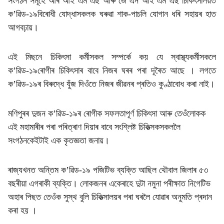
সংগঠন সমূহে আৰ আই এম এছ আৰু জে এন আই এম এছ চিকিৎসালয়ত
ক’ৱিড-১৯বিৰোধী যোদ্ধাসকলক ঘৰুৱা শাক-পাচলি যোগান ধৰি সহায়ৰ হাত
আগবঢ়ায়।
এই মিছনে চিকিৎসা কৰ্মীসকল সম্পৰ্কে কয় যে স্বাস্থ্যকৰ্মীসকলে
ক’ৱিড-১৯ৰোগীৰ চিকিৎসাৰ বাবে নিজৰ ঘৰৰ পৰা দূৰৈত আছে । লগতে
ক’ৱিড-১৯ৰ বিৰুদ্ধে যুঁজ দিওঁতে নিজৰ জীৱনৰ প্ৰতিও কুণ্ঠাবোধ কৰা নাই।
মণিপুৰৰ দুজন ক’ৱিড-১৯ৰ ৰোগীক সফলতাপূৰ্ণ চিকিৎসা আৰু তেওঁলোকক
এই মহামাৰীৰ পৰা পৰিত্ৰাণ দিয়াৰ বাবে সংশ্লিষ্ট চিকিত্সকসকললৈ
সংগঠনকেইটাই এক কৃতজ্ঞতা জনায়।
ৰাজ্যখনত অন্তিম ক’ৱিড-১৯ পজিটিভ ব্যক্তি আছিল থৌবাল জিলাৰ ৫৩
বছৰীয়া এগৰাকী ব্যক্তি। লোকজনৰ একেৰাহে দুটা নমুনা পৰীক্ষাত নিগেটিভ
অহাৰ পিছত তেওঁক সুস্থ বুলি চিকিত্সালয়ৰ পৰা ঘৰলৈ যোৱাৰ অনুমতি প্ৰদান
কৰা হয় ।