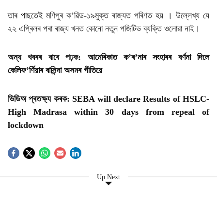
তাৰ পাছতেই মণিপুৰ ক’ৱিড-১৯মুক্ত ৰাজ্যত পৰিণত হয় । উল্লেখ্য যে
২২ এপ্ৰিলৰ পৰা ৰাজ্য খনত কোনো নতুন পজিটিভ ব্যক্তি ওলোৱা নাই।
অন্য
খবৰৰ
বাবে
পঢ়ক:
আমেৰিকাত ক’ৰ’নাৰ সংহাৰৰ বৰ্ণনা দিলে
কেলিফ’ৰ্ণিয়াৰ বাসিন্দা অসমৰ গীতিয়ে
ভিডিঅ
প্ৰতক্ষ্য
কৰক:
SEBA will declare Results of HSLC-
High Madrasa within 30 days from repeal of
lockdown
Up Next