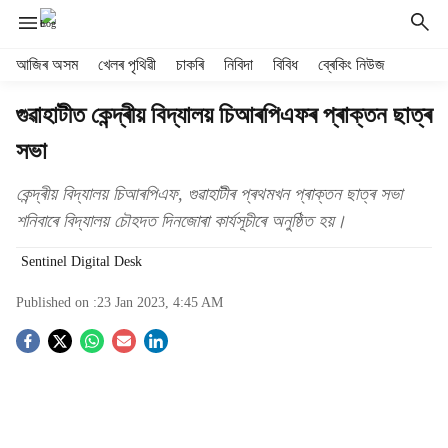
H
আজিৰ অসম
খেলৰ পৃথিৱী
চাকৰি
নিবিদা
বিবিধ
ব্ৰেকিং নিউজ
e
a
গুৱাহাটীত কেন্দ্ৰীয় বিদ্যালয় চিআৰপিএফৰ প্ৰাক্তন ছাত্ৰ
d
সভা
e
r
m
কেন্দ্ৰীয় বিদ্যালয় চিআৰপিএফ, গুৱাহাটীৰ প্ৰথমখন প্ৰাক্তন ছাত্ৰ সভা
e
শনিবাৰে বিদ্যালয় চৌহদত দিনজোৰা কাৰ্যসূচীৰে অনুষ্ঠিত হয়।
n
u
Sentinel Digital Desk
i
t
Published on :
23 Jan 2023, 4:45 AM
e
S
m
s
o
c