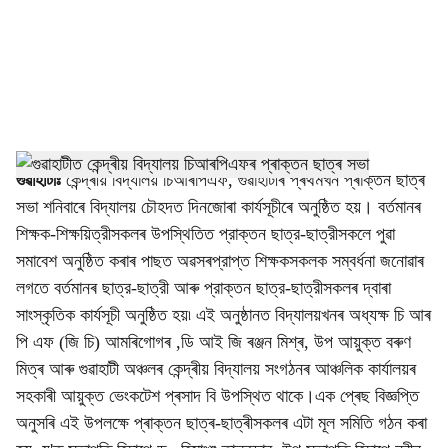
i
a
l
s
h
গুৱাহাটীঃ
কেন্দ্ৰীয় বিদ্যালয় চিআৰপিএফ, গুৱাহাটীৰ প্ৰথমখন প্ৰাক্তন ছাত্ৰ
সভা শনিবাৰে বিদ্যালয় চৌহদত দিনজোৰা কাৰ্যসূচীৰে অনুষ্ঠিত হয়। বর্তমানৰ
a
শিক্ষক-শিক্ষয়িত্রীসকলৰ উপস্থিতিত প্রাক্তন ছাত্র-ছাত্রীসকলে পুৱা
r
সমাবেশ অনুষ্ঠিত কৰাৰ পাছত অৱসৰপ্রাপ্ত শিক্ষকসকলক সম্বর্ধনা জনোৱাৰ
লগতে বর্তমানৰ ছাত্র-ছাত্রী আৰু প্রাক্তন ছাত্র-ছাত্রীসকলৰ দ্বাৰা
e
সাংস্কৃতিক কার্যসূচী অনুষ্ঠিত হয়৷ এই অনুষ্ঠানত বিদ্যালয়খনৰ অধ্যক্ষ চি আৰ
পি এফ (জি চি) আমৰিগোগৰ ,ডি আই জি ৰঞ্জন মিশ্ৰ, উপ আয়ুক্ত বৰুণ
মিত্ৰ আৰু গুৱাহাটী অঞ্চলৰ কেন্দ্ৰীয় বিদ্যালয় সংগঠনৰ আঞ্চলিক কাৰ্যালয়ৰ
সহকাৰী আয়ুক্ত ভেংকটেশ প্ৰসাদ বি উপস্থিত থাকে।এক প্ৰেছ বিজ্ঞপ্তি
অনুসৰি এই উপলক্ষে প্ৰাক্তন ছাত্ৰ-ছাত্ৰীসকলৰ এটা মূল সমিতি গঠন কৰা