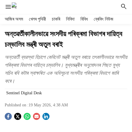
H
আজিৰ অসম
খেলৰ পৃথিৱী
চাকৰি
নিবিদা
বিবিধ
ব্ৰেকিং নিউজ
e
a
অন্তৱৰ্তীকালীনভাৱে সংসদীয় পৰিক্ৰমা বিভাগৰ দায়িত্ব
d
চম্ভালিব মন্ত্ৰী অতুল বৰাই
e
r
m
অন্তৱৰ্তী ব্যৱস্থা হিচাপে কেবিনেট মন্ত্ৰী অতুল বৰায়ে তৎকালীনভাৱে সংসদীয়
e
পৰিক্ৰমা বিভাগৰ দায়িত্ব চম্ভালিব। মুখ্যমন্ত্ৰীৰ অনুমোদনৰ পিছত মুখ্য
n
সচিব ৰবি কটাৰ স্বাক্ষৰিত এক অধিসূচনা সংসদীয় পৰিক্ৰমা বিভাগে জাৰি
u
কৰে।
i
t
Sentinel Digital Desk
e
m
Published on :
19 May 2026, 4:38 AM
s
S
o