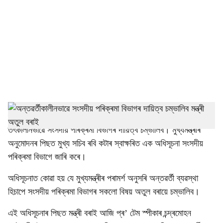
c
i
a
l
s
h
গুৱাহাটী: অন্তৱৰ্তী ব্যৱস্থা হিচাপে কেবিনেট মন্ত্ৰী অতুল বৰায়ে
তৎকালীনভাৱে সংসদীয় পৰিক্ৰমা বিভাগৰ দায়িত্ব চম্ভালিব। মুখ্যমন্ত্ৰীৰ
a
অনুমোদনৰ পিছত মুখ্য সচিব ৰবি কটাৰ স্বাক্ষৰিত এক অধিসূচনা সংসদীয়
r
পৰিক্ৰমা বিভাগে জাৰি কৰে।
e
অধিসূচনাত কোৱা হয় যে মুখ্যমন্ত্ৰীৰ পৰামৰ্শ অনুসৰি অন্তৱৰ্তী ব্যৱস্থা
হিচাপে সংসদীয় পৰিক্ৰমা বিভাগৰ সকলো বিষয় অতুল বৰায়ে চম্ভালিব।
এই অধিসূচনাৰ পিছত মন্ত্ৰী বৰাই আজি প্ৰ’ টেম স্পীকাৰ চন্দ্ৰমোহন