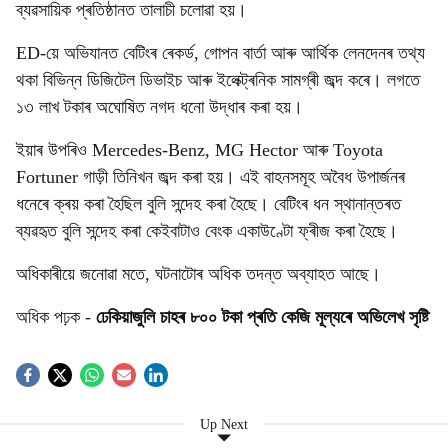
ব্যৱসায়িক প্ৰতিষ্ঠানত তালাচী চলোৱা হয়।
ED-য়ে অভিযানত বেটিংৰ ৰেকৰ্ড, গোপন বাৰ্তা আৰু আৰ্থিক লেনদেনৰ তথ্য
থকা বিভিন্ন ডিজিটেল ডিভাইচ আৰু ইলেক্ট্ৰনিক সামগ্ৰী জব্দ কৰে। লগতে
১৩ লাখ টকাৰ অঘোষিত নগদ ধনো উদ্ধাৰ কৰা হয়।
ইয়াৰ উপৰিও Mercedes-Benz, MG Hector আৰু Toyota
Fortuner গাড়ী তিনিখন জব্দ কৰা হয়। এই বাহনসমূহ অবৈধ উপাৰ্জনৰ
ধনেৰে ক্ৰয় কৰা হৈছিল বুলি সন্দেহ কৰা হৈছে। বেটিংৰ ধন স্থানান্তৰত
ব্যৱহৃত বুলি সন্দেহ কৰা কেইবাটাও বেংক একাউণ্টো ফ্ৰীজ কৰা হৈছে।
অধিকাৰীয়ে জনোৱা মতে, ঘটনাটোৰ অধিক তদন্ত অব্যাহত আছে।
অধিক পঢ়ক -
ঢেকিয়াজুলি চাহৰ ৮০০ টকা প্ৰতি কেজি মূল্যৰে অভিলেখ সৃষ্টি
Up Next