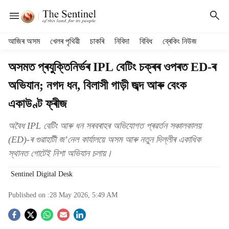
H
আজিৰ অসম
খেলৰ পৃথিৱী
চাকৰি
নিবিদা
বিবিধ
ব্ৰেকিং নিউজ
e
a
অসমত প্ৰযুক্তিনিৰ্ভৰ IPL বেটিং চক্ৰৰ ওপৰত ED-ৰ
d
অভিযান; নগদ ধন, বিলাসী গাড়ী জব্দ আৰু বেংক
e
r
একাউণ্ট ফ্ৰীজ
m
e
অবৈধ IPL বেটিং আৰু ধন সৰবৰাহৰ অভিযোগত প্ৰৱৰ্তন সঞ্চালকালয়
n
(ED)-ৰ গুৱাহাটী জ’নেল কাৰ্যালয়ে অসম আৰু নতুন দিল্লীৰ একাধিক
u
i
স্থানত গোটেই নিশা অভিযান চলায়।
t
e
Sentinel Digital Desk
m
Published on :
28 May 2026, 5:49 AM
s
S