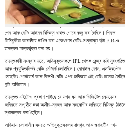
এই তদন্ত গুৱাহাটীৰ ক্ৰাইম ব্ৰাঞ্চৰ দীপেশ বাজোৰিয়া, ৰ’নক বাজোৰিয়া,
ৰাজেশ জৈন আৰু আন কেইবাজনৰ বিৰুদ্ধে দাখিল হোৱা FIR-ৰ ভিত্তিত
আৰম্ভ হৈছিল। তেওঁলোকৰ বিৰুদ্ধে ভাৰতীয় দণ্ডবিধি (IPC) আৰু অসম
গেম আৰু বেটিং আইনৰ বিভিন্ন ধাৰাত গোচৰ ৰুজু কৰা হৈছিল। পিছত
তিনিচুকীয়া আৰক্ষীয়ে দাখিল কৰা একেধৰণৰ বেটিং-সংক্রান্ত দুটা FIR-ও
তদন্তত অন্তৰ্ভুক্ত কৰা হয়।
তদন্তকাৰী সংস্থাৰ মতে, অভিযুক্তসকলে IPL খেলক কেন্দ্ৰ কৰি সুসংগঠিত
আৰু প্ৰযুক্তিনিৰ্ভৰ বেটিং নেটৱৰ্ক চলাইছিল। মোবাইল ফোন, এনক্ৰিপ্টেড
মেছেজিং প্লেটফৰ্ম আৰু বিদেশী বেটিং এপৰ জৰিয়তে এই বেটিং চলোৱা হৈছিল
বুলি অভিযোগ।
তদন্তত এইটোও প্ৰকাশ পাইছে যে নগদ ধন আৰু ডিজিটেল লেনদেনৰ
জৰিয়তে সংগৃহীত টকা আত্মীয়-স্বজন আৰু সহযোগীৰ জৰিয়তে বিভিন্ন ঠাইলৈ
স্থানান্তৰ কৰা হৈছিল।
অভিযান চলাকালীন সময়ত অভিযুক্তসকলৰ বাসগৃহ আৰু গুৱাহাটীৰ এখন