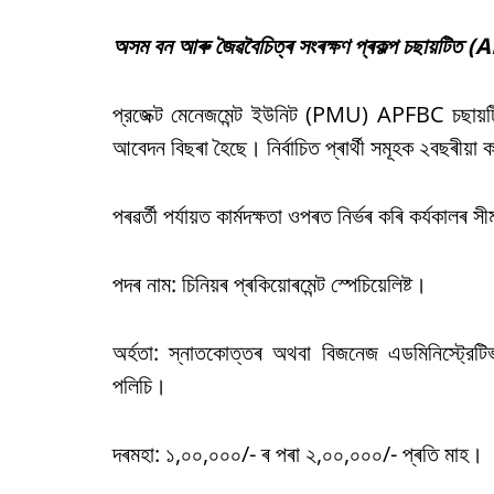
অসম বন আৰু জৈৱবৈচিত্ৰ সংৰক্ষণ প্ৰকল্প চছায়টিত 
প্রজেক্ট মেনেজমেন্ট ইউনিট (PMU) APFBC চছায়টিয
আবেদন বিছৰা হৈছে। নিৰ্বাচিত প্ৰাৰ্থী সমূহক ২বছৰীয়া 
পৰৱৰ্তী পৰ্যায়ত কাৰ্মদক্ষতা ওপৰত নিৰ্ভৰ কৰি কৰ্যকালৰ স
পদৰ নাম: চিনিয়ৰ প্ৰকিয়োৰমেন্ট স্পেচিয়েলিষ্ট।
অৰ্হতা: স্নাতকোত্তৰ অথবা বিজনেজ এডমিনিস্ট্রেটিভ /
পলিচি।
দৰমহা: ১,০০,০০০/- ৰ পৰা ২,০০,০০০/- প্ৰতি মাহ।