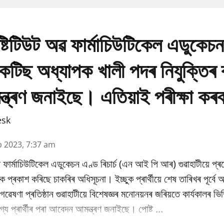
্টিটিউট অৱ ফাৰ্মাচিউটিকেল এডুকেচ
প্ৰেকটিছ অধ্যাপক খালী পদৰ নিযুক্তিৰ
মন্ত্ৰণ জনাইছে। এতিয়াই পৰীক্ষা কৰ
esk
b 2023, 7:37 am
 ফাৰ্মাচিউটিকেল এডুকেচন এণ্ড ৰিচাৰ্চ (এন আই পি আৰ) গুৱাহাটীয়ে প্
কৈ প্ৰকাশ কৰিছে চাকৰিৰ অধিসূচনা। ইচ্ছুক প্ৰাৰ্থীয়ে শেষ তাৰিখৰ পূৰ্ব
ৰু গৱেষণা প্ৰতিষ্ঠান গুৱাহাটীয়ে বিশেষজ্ঞৰ মনোনয়নৰ জৰিয়তে কাৰ্যকালৰ 
্য প্ৰাৰ্থীৰ পৰা আবেদন আমন্ত্ৰণ জনাইছে। পোষ্ট ...