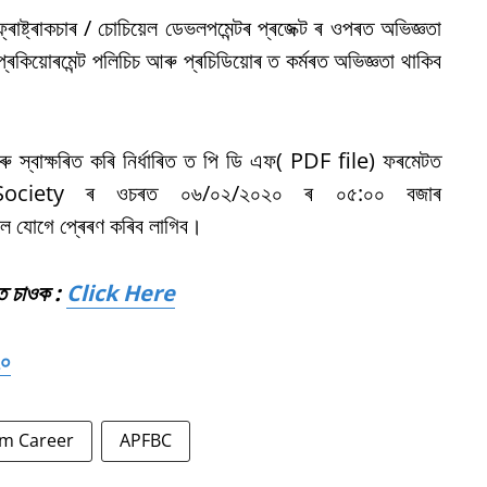
ফ্ৰাষ্ট্ৰাকচাৰ / চোচিয়েল ডেভলপমেন্টৰ প্ৰজেক্ট ৰ ওপৰত অভিজ্ঞতা
 প্ৰকিয়োৰমেন্ট পলিচিচ আৰু প্ৰচিডিয়োৰ ত কৰ্মৰত অভিজ্ঞতা থাকিব
ৰু স্বাক্ষৰিত কৰি নিৰ্ধাৰিত ত পি ডি এফ( PDF file) ফৰমেটত
ociety ৰ ওচৰত ০৬/০২/২০২০ ৰ ০৫:০০ বজাৰ
োগে প্ৰেৰণ কৰিব লাগিব।
টত চাওক :
Click Here
২০
m Career
APFBC