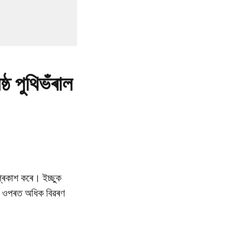
্ঠ পুথিভঁৰাল
 প্ৰকাশ কৰে। ইচ্ছুক
২৩ৰ ওপৰত অধিক বিৱৰণ