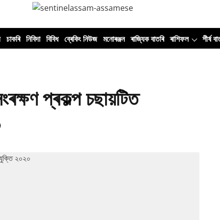
ী
চাকৰি
নিবিদা
বিবিধ
ব্ৰেকিং নিউজ
মনোৰঞ্জন
ৰাজ্যিক বাতৰি
ৰাশিফল
শীৰ্ষ বা
ক্ষণ প্ৰকল্প চছায়টিত
০