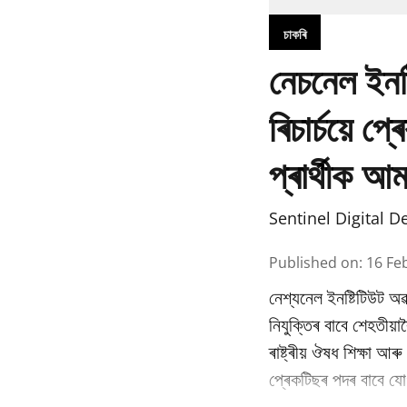
চাকৰি
নেচনেল ইনষ
ৰিচাৰ্চয়ে 
প্ৰাৰ্থীক আ
Sentinel Digital D
Published on
:
16 Fe
নেশ্যনেল ইনষ্টিটিউট অৱ
নিযুক্তিৰ বাবে শেহতীয়া
ৰাষ্ট্ৰীয় ঔষধ শিক্ষা আ
প্ৰেকটিছৰ পদৰ বাবে যোগ