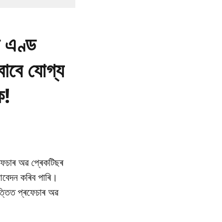
ন এণ্ড
 বাবে যোগ্য
ক!
ৰফেচাৰ অৱ প্ৰেকটিছৰ
ে আবেদন কৰিব পাৰি।
ভিত্তিত প্ৰফেচাৰ অৱ