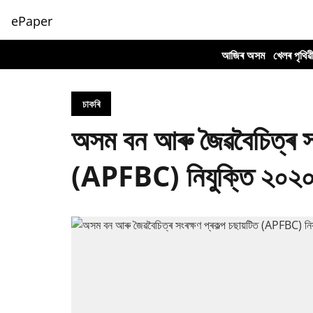
ePaper
আজিৰ অসম
খেলৰ পৃথিৱ
চাকৰি
অসম বন আৰু জৈৱবৈচিত্ৰ সংৰ
(APFBC) নিযুক্তি ২০২