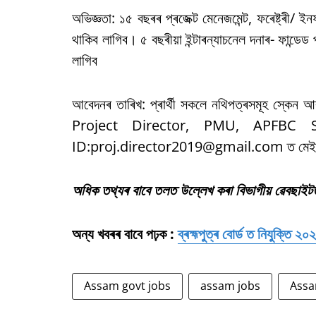
অভিজ্ঞতা: ১৫ বছৰৰ প্ৰজেক্ট মেনেজমেন্ট, ফৰেষ্ট্ৰী/ ইন
থাকিব লাগিব। ৫ বছৰীয়া ইন্টাৰন্যাচনেল দনাৰ- ফান্ডেড
লাগিব
আবেদনৰ তাৰিখ: প্ৰাৰ্থী সকলে নথিপত্ৰসমূহ স্কেন আ
Project Director, PMU, APFBC S
ID:proj.director2019@gmail.com ত মেইল য
অধিক তথ্যৰ বাবে তলত উল্লেখ কৰা বিভাগীয় ৱেবছাই
অন্য খবৰৰ বাবে পঢ়ক :
ব্ৰহ্মপুত্ৰ বোৰ্ড ত নিযুক্তি ২০
Assam govt jobs
assam jobs
Assa