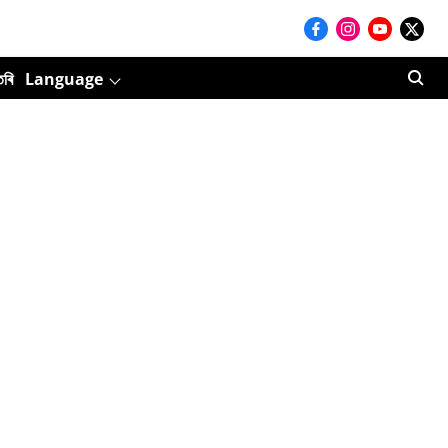
তৰি
Language