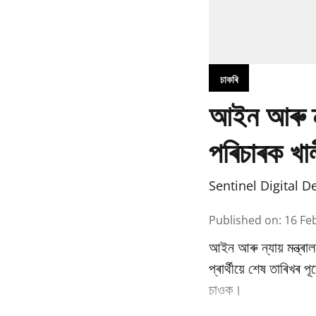
চাকৰি
আইন আৰু ন্যা
পৰিচাৰক খাল
Sentinel Digital D
Published on
:
16 Fe
আইন আৰু ন্যায় মন্ত্ৰাল
প্ৰাৰ্থীয়ে শেষ তাৰিখৰ
চাওক।