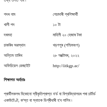
তথ্য তলত পাব ৷
পদৰ নাম
পেচাদাৰী প্ৰশিক্ষাৰ্থী
খালী পদ
১০ টা
দৰমহা
মাহিলী ২০ হেজাৰ টকা
চাকৰিৰ অৱস্থান
খড়গপুৰ (পশ্চিমবংগ)
অন্তিম তাৰিখ
২৮ অক্টোবৰ, ২০২২
অফিচিয়েল ৱেবছাইট
http://iitkgp.ac/
শিক্ষাগত অৰ্হতাঃ
প্ৰাৰ্থীসকলৰ যিকোনো স্বীকৃতিপ্ৰাপ্ত ব'ৰ্ড বা বিশ্ববিদ্যালয়ৰ পৰা চাৰ্টাৰ্ড
একাউটেণ্ট, ক'স্ত বা স্নাতক ডিগ্ৰীধাৰী হ'ব লাগিব ৷