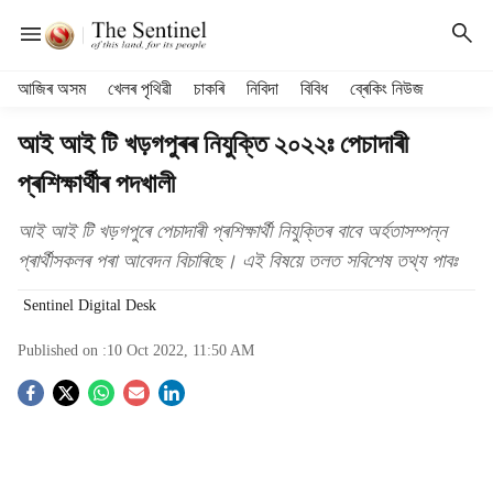
H
আজিৰ অসম
খেলৰ পৃথিৱী
চাকৰি
নিবিদা
বিবিধ
ব্ৰেকিং নিউজ
e
a
আই আই টি খড়গপুৰৰ নিযুক্তি ২০২২ঃ পেচাদাৰী
d
প্ৰশিক্ষাৰ্থীৰ পদখালী
e
r
m
আই আই টি খড়গপুৰে পেচাদাৰী প্ৰশিক্ষাৰ্থী নিযুক্তিৰ বাবে অৰ্হতাসম্পন্ন
e
প্ৰাৰ্থীসকলৰ পৰা আবেদন বিচাৰিছে। এই বিষয়ে তলত সবিশেষ তথ্য পাবঃ
n
u
Sentinel Digital Desk
i
t
Published on :
10 Oct 2022, 11:50 AM
e
S
m
s
o
c