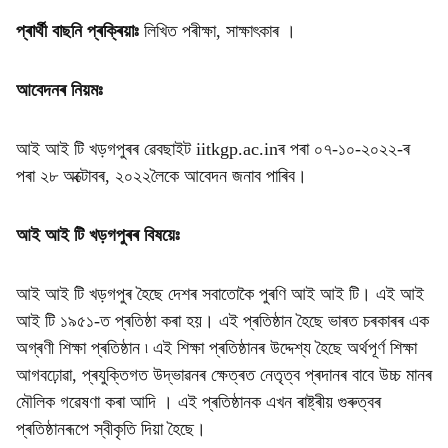
প্ৰাৰ্থী বাছনি প্ৰক্ৰিয়াঃ
লিখিত পৰীক্ষা, সাক্ষাৎকাৰ ।
আবেদনৰ নিয়মঃ
আই আই টি খড়গপুৰৰ ৱেবছাইট iitkgp.ac.inৰ পৰা ০৭-১০-২০২২-ৰ
পৰা ২৮ অক্টোবৰ, ২০২২লৈকে আবেদন জনাব পাৰিব।
আই আই টি খড়গপুৰৰ বিষয়েঃ
আই আই টি খড়গপুৰ হৈছে দেশৰ সবাতোকৈ পুৰণি আই আই টি। এই আই
আই টি ১৯৫১-ত প্ৰতিষ্ঠা কৰা হয়। এই প্ৰতিষ্ঠান হৈছে ভাৰত চৰকাৰৰ এক
অগ্ৰণী শিক্ষা প্ৰতিষ্ঠান ৷ এই শিক্ষা প্ৰতিষ্ঠানৰ উদ্দেশ্য হৈছে অৰ্থপূৰ্ণ শিক্ষা
আগবঢ়োৱা, প্ৰযুক্তিগত উদ্ভাৱনৰ ক্ষেত্ৰত নেতৃত্ব প্ৰদানৰ বাবে উচ্চ মানৰ
মৌলিক গৱেষণা কৰা আদি । এই প্ৰতিষ্ঠানক এখন ৰাষ্ট্ৰীয় গুৰুত্বৰ
প্ৰতিষ্ঠানৰূপে স্বীকৃতি দিয়া হৈছে।