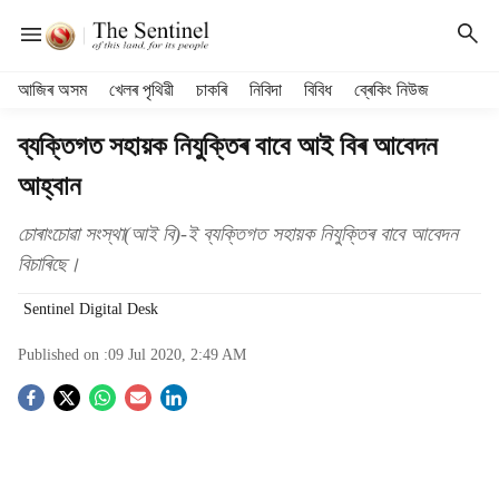
H
আজিৰ অসম
খেলৰ পৃথিৱী
চাকৰি
নিবিদা
বিবিধ
ব্ৰেকিং নিউজ
e
a
ব্যক্তিগত সহায়ক নিযুক্তিৰ বাবে আই বিৰ আবেদন
d
আহ্বান
e
r
m
চোৰাংচোৱা সংস্থা(আই বি)-ই ব্যক্তিগত সহায়ক নিযুক্তিৰ বাবে আবেদন
e
বিচাৰিছে।
n
u
Sentinel Digital Desk
i
t
Published on :
09 Jul 2020, 2:49 AM
e
S
m
s
o
c