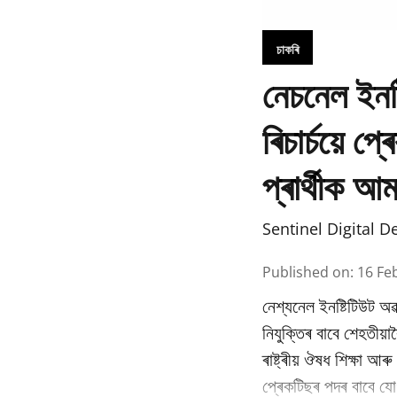
চাকৰি
নেচনেল ইনষ
ৰিচাৰ্চয়ে 
প্ৰাৰ্থীক আ
Sentinel Digital D
Published on
:
16 Fe
নেশ্যনেল ইনষ্টিটিউট অৱ
নিযুক্তিৰ বাবে শেহতীয়া
ৰাষ্ট্ৰীয় ঔষধ শিক্ষা আ
প্ৰেকটিছৰ পদৰ বাবে যোগ