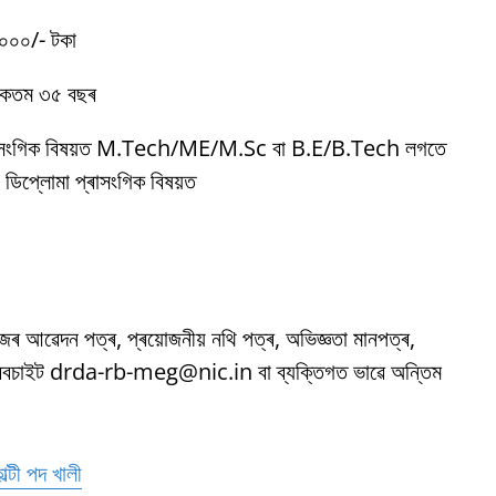
০০০/- টকা
কতম ৩৫ বছৰ
াসংগিক বিষয়ত M.Tech/ME/M.Sc বা B.E/B.Tech লগতে
ডিপ্লোমা প্ৰাসংগিক বিষয়ত
জৰ আৱেদন পত্ৰ, প্ৰয়োজনীয় নথি পত্ৰ, অভিজ্ঞতা মানপত্ৰ,
 ৱেবচাইট drda-rb-meg@nic.in বা ব্যক্তিগত ভাৱে অন্তিম
্টী পদ খালী