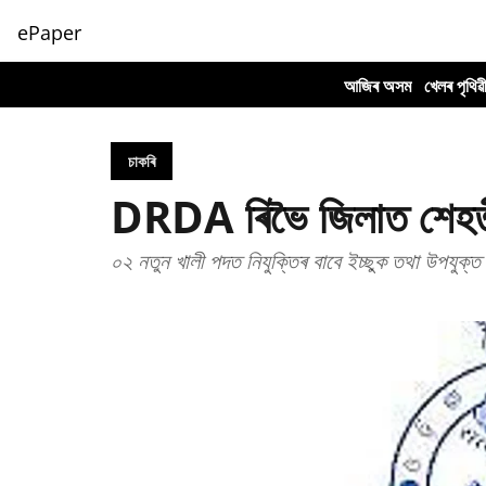
ePaper
আজিৰ অসম
খেলৰ পৃথিৱ
চাকৰি
DRDA ৰিভৈ জিলাত শেহতী
০২ নতুন খালী পদত নিযুক্তিৰ বাবে ইচ্ছুক তথা উপযুক্