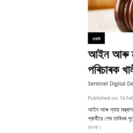
চাকৰি
আইন আৰু ন্যা
পৰিচাৰক খাল
Sentinel Digital D
Published on
:
16 Fe
আইন আৰু ন্যায় মন্ত্ৰাল
প্ৰাৰ্থীয়ে শেষ তাৰিখৰ
চাওক।