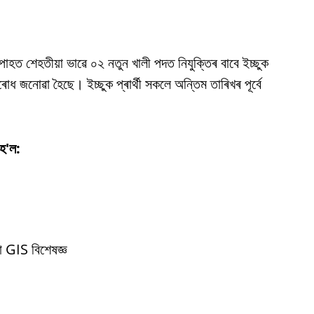
নংপোহত শেহতীয়া ভাৱে ০২ নতুন খালী পদত নিযুক্তিৰ বাবে ইচ্ছুক
ধ জনোৱা হৈছে। ইচ্ছুক প্ৰাৰ্থী সকলে অন্তিম তাৰিখৰ পূৰ্বে
 হ'ল:
া GIS বিশেষজ্ঞ