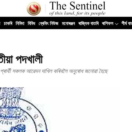
ী
চাকৰি
নিবিদা
বিবিধ
ব্ৰেকিং নিউজ
মনোৰঞ্জন
ৰাজ্যিক বাতৰি
ৰাশিফল
শীৰ্ষ বা
য়া পদখালী
ত প্ৰাৰ্থী সকলক আৱেদন দাখিল কৰিবলৈ অনুৰোধ জনোৱা হৈছে