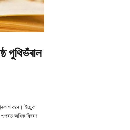
্ঠ পুথিভঁৰাল
 প্ৰকাশ কৰে। ইচ্ছুক
২৩ৰ ওপৰত অধিক বিৱৰণ