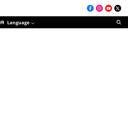
তৰি
Language