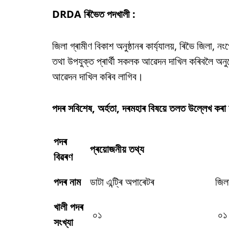
DRDA ৰিভৈত পদখালী :
জিলা গ্ৰামীণ বিকাশ অনুষ্ঠানৰ কাৰ্য্যালয়, ৰিভৈ জিলা, 
তথা উপযুক্ত প্ৰাৰ্থী সকলক আৱেদন দাখিল কৰিবলৈ অনুৰো
আৱেদন দাখিল কৰিব লাগিব।
পদৰ সবিশেষ, অৰ্হতা, দৰমহাৰ বিষয়ে তলত উল্লেখ কৰা
পদৰ
প্ৰয়োজনীয় তথ্য
বিৱৰণ
পদৰ নাম
ডাটা এন্ট্ৰি অপাৰেটৰ
জিল
খালী পদৰ
০১
০১
সংখ্যা