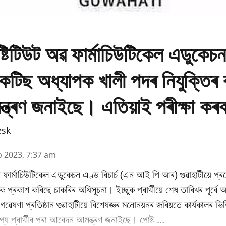
্টিটিউট অৱ ফাৰ্মাচিউটিকেল এডুকেচ
প্ৰেকটিছ অধ্যাপক খালী পদৰ নিযুক্তিৰ
মন্ত্ৰণ জনাইছে। এতিয়াই পৰীক্ষা কৰ
esk
b 2023, 7:37 am
 ফাৰ্মাচিউটিকেল এডুকেচন এণ্ড ৰিচাৰ্চ (এন আই পি আৰ) গুৱাহাটীয়ে প্
কৈ প্ৰকাশ কৰিছে চাকৰিৰ অধিসূচনা। ইচ্ছুক প্ৰাৰ্থীয়ে শেষ তাৰিখৰ পূৰ্ব
ৰু গৱেষণা প্ৰতিষ্ঠান গুৱাহাটীয়ে বিশেষজ্ঞৰ মনোনয়নৰ জৰিয়তে কাৰ্যকালৰ 
্য প্ৰাৰ্থীৰ পৰা আবেদন আমন্ত্ৰণ জনাইছে। পোষ্ট ...