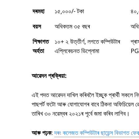
দৰমহা
১৫,০০০/- টকা
৪০,
বয়স
অধিকতম ৩৫ বছৰ
অধি
শিক্ষাগত
১০+ ২ উত্তীৰ্ণ, লগতে কম্পিউটাৰ
প্ৰ
অৰ্হতা
এপ্লিকেচনত ডিপ্লোমা
PG 
আৱেদন প্ৰক্ৰিয়া:
এই পদত আৱেদন দাখিল কৰিবলৈ ইচ্ছুক প্ৰাৰ্থী সকলে নি
পাছপৰ্ট ফটো আৰু যোগাযোগৰ বাবে ঠিকনা অফিচিয়েল
তাৰিখ ৩০ নৱেম্বৰ ২০২১ৰ পূৰ্বে জমা কৰিব লাগিব।
আৰু পঢ়ক
:
দৰং কলেজত কম্পিউটাৰ ছায়েন্স বিভাগত ফেকাল