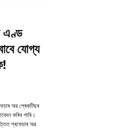
ন এণ্ড
 বাবে যোগ্য
ক!
ৰফেচাৰ অৱ প্ৰেকটিছৰ
ে আবেদন কৰিব পাৰি।
ভিত্তিত প্ৰফেচাৰ অৱ