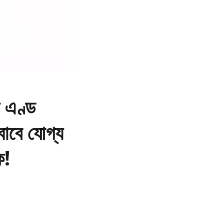
ন এণ্ড
 বাবে যোগ্য
ক!