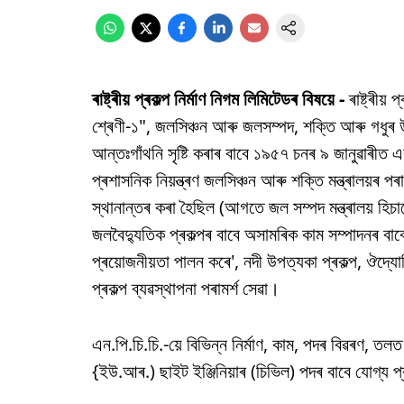
ৰাষ্ট্ৰীয় প্ৰকল্প নিৰ্মাণ নিগম লিমিটেডৰ বিষয়ে -
ৰাষ্ট্ৰীয
শ্ৰেণী-১", জলসিঞ্চন আৰু জলসম্পদ, শক্তি আৰু গধুৰ উ
আন্তঃগাঁথনি সৃষ্টি কৰাৰ বাবে ১৯৫৭ চনৰ ৯ জানুৱাৰীত এক 
প্ৰশাসনিক নিয়ন্ত্ৰণ জলসিঞ্চন আৰু শক্তি মন্ত্ৰালয়ৰ পৰ
স্থানান্তৰ কৰা হৈছিল (আগতে জল সম্পদ মন্ত্ৰালয় হ
জলবৈদ্যুতিক প্ৰকল্পৰ বাবে অসামৰিক কাম সম্পাদনৰ 
প্ৰয়োজনীয়তা পালন কৰে', নদী উপত্যকা প্ৰকল্প, ঔদ্যো
প্ৰকল্প ব্যৱস্থাপনা পৰামৰ্শ সেৱা।
এন.পি.চি.চি.-য়ে বিভিন্ন নিৰ্মাণ, কাম, পদৰ বিৱৰণ, তল
{ইউ.আৰ.) ছাইট ইঞ্জিনিয়াৰ (চিভিল) পদৰ বাবে যোগ্য প