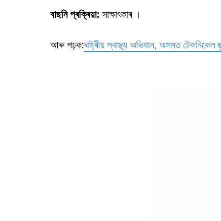
বাছনি প্ৰক্ৰিয়া:
সাক্ষাৎকাৰ ।
আৰু পঢ়ক:
ৰাষ্ট্ৰীয় স্বাস্থ্য অভিযান, অসমত টেকনিকেল