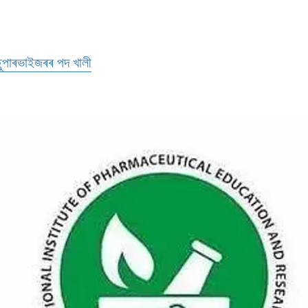
 ছুপাৰভাইজৰৰ পদ খালী