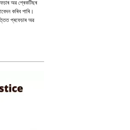
ৰফেচাৰ অৱ প্ৰেকটিছৰ
ে আবেদন কৰিব পাৰি।
ভিত্তিত প্ৰফেচাৰ অৱ