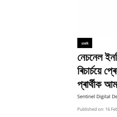
চাকৰি
নেচনেল ইনষ
ৰিচাৰ্চয়ে 
প্ৰাৰ্থীক আ
Sentinel Digital D
Published on
:
16 Fe