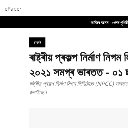
ePaper
আজিৰ অসম
খেলৰ পৃথিৱ
চাকৰি
ৰাষ্ট্ৰীয় প্ৰকল্প নিৰ্মাণ 
২০২১ সমগ্ৰ ভাৰতত - ০১ ছা
ৰাষ্ট্ৰীয় প্ৰকল্প নিৰ্মাণ নিগম লিমিটেডে (NPCC) ভাৰতত
জনাইছে।