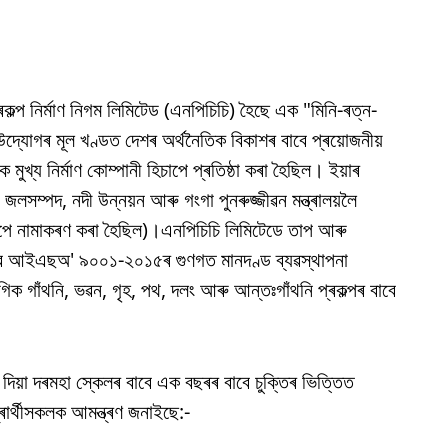
় প্ৰকল্প নিৰ্মাণ নিগম লিমিটেড (এনপিচিচি) হৈছে এক "মিনি-ৰত্ন-
দ্যোগৰ মূল খণ্ডত দেশৰ অৰ্থনৈতিক বিকাশৰ বাবে প্ৰয়োজনীয়
মুখ্য নিৰ্মাণ কোম্পানী হিচাপে প্ৰতিষ্ঠা কৰা হৈছিল। ইয়াৰ
া জলসম্পদ, নদী উন্নয়ন আৰু গংগা পুনৰুজ্জীৱন মন্ত্ৰালয়লৈ
িচাপে নামাকৰণ কৰা হৈছিল)।এনপিচিচি লিমিটেডে তাপ আৰু
বাবে আইএছঅ' ৯০০১-২০১৫ৰ গুণগত মানদণ্ড ব্যৱস্থাপনা
গিক গাঁথনি, ভৱন, গৃহ, পথ, দলং আৰু আন্তঃগাঁথনি প্ৰকল্পৰ বাবে
ত দিয়া দৰমহা স্কেলৰ বাবে এক বছৰৰ বাবে চুক্তিৰ ভিত্তিত
্ৰাৰ্থীসকলক আমন্ত্ৰণ জনাইছে:-