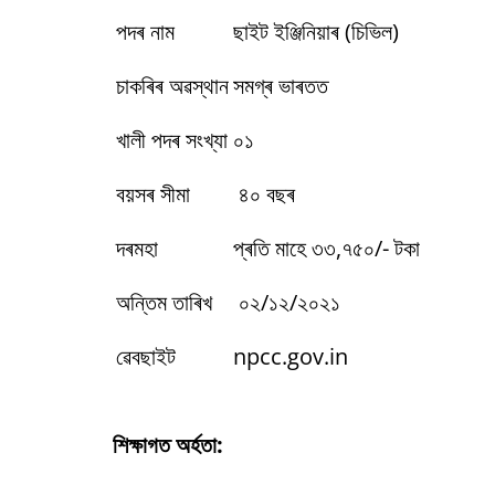
পদৰ নাম
ছাইট ইঞ্জিনিয়াৰ (চিভিল)
চাকৰিৰ অৱস্থান
সমগ্ৰ ভাৰতত
খালী পদৰ সংখ্যা
০১
বয়সৰ সীমা
৪০ বছৰ
দৰমহা
প্ৰতি মাহে ৩৩,৭৫০/- টকা
অন্তিম তাৰিখ
০২/১২/২০২১
ৱেবছাইট
npcc.gov.in
শিক্ষাগত অৰ্হতা: