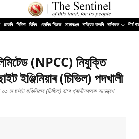
ী
চাকৰি
নিবিদা
বিবিধ
ব্ৰেকিং নিউজ
মনোৰঞ্জন
ৰাজ্যিক বাতৰি
ৰাশিফল
শীৰ্ষ বা
নিগম লিমিটেড (NPCC) নিযুক্তি
ইট ইঞ্জিনিয়াৰ (চিভিল) পদখালী
 ০১ টা ছাইট ইঞ্জিনিয়াৰ (চিভিল) বাবে প্ৰাৰ্থীসকলক আমন্ত্ৰণ