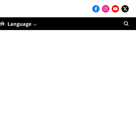
তৰি
Language