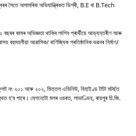
 নম্বৰৰ সৈতে অসামৰিক অভিযান্ত্ৰিকত ডিগ্ৰী, B.E বা B.Tech
 ২ বছৰৰ কামৰ অভিজ্ঞতা থাকিব লাগিব প্ৰাৰ্থীয়ে আভ্যন্তৰীণ আৰু
সহ বহুমহলীয়া আৱাসিক/ বাণিজ্যিক প্ৰতিষ্ঠানিক ভৱনৰ নিৰ্মাণ/
্লেট নং ২০১ আৰু ২০২, মিত্তল এভিনিউ, বিহাইণ্ড টাটা মটৰ্ছত
থিত হ'ব পাৰে। মেগনেটো মলৰ ওচৰত, লাভাণ্ডিহ, ৰায়পুৰ চি.জি.