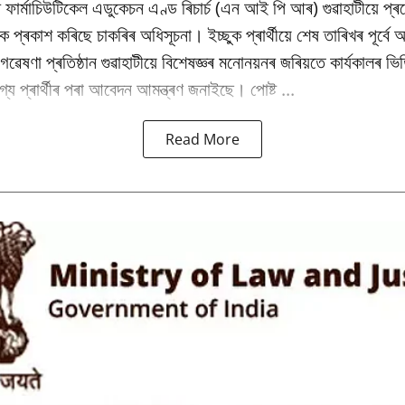
 ফাৰ্মাচিউটিকেল এডুকেচন এণ্ড ৰিচাৰ্চ (এন আই পি আৰ) গুৱাহাটীয়ে প্
কৈ প্ৰকাশ কৰিছে চাকৰিৰ অধিসূচনা। ইচ্ছুক প্ৰাৰ্থীয়ে শেষ তাৰিখৰ পূৰ্ব
ৰু গৱেষণা প্ৰতিষ্ঠান গুৱাহাটীয়ে বিশেষজ্ঞৰ মনোনয়নৰ জৰিয়তে কাৰ্যকালৰ 
্য প্ৰাৰ্থীৰ পৰা আবেদন আমন্ত্ৰণ জনাইছে। পোষ্ট ...
Read More