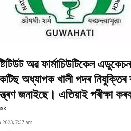
্টিটিউট অৱ ফাৰ্মাচিউটিকেল এডুকেচ
প্ৰেকটিছ অধ্যাপক খালী পদৰ নিযুক্তিৰ
মন্ত্ৰণ জনাইছে। এতিয়াই পৰীক্ষা কৰ
esk
b 2023, 7:37 am