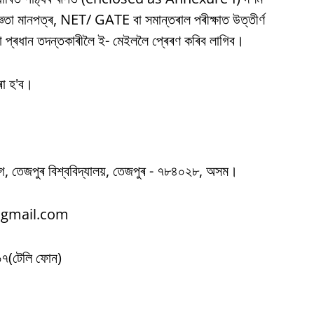
জ্ঞতা মানপত্ৰ, NET/ GATE বা সমান্তৰাল পৰীক্ষাত উত্তীৰ্ণ
াটা প্ৰধান তদন্তকাৰীলৈ ই- মেইললৈ প্ৰেৰণ কৰিব লাগিব।
কৰা হ'ব।
িভাগ, তেজপুৰ বিশ্ববিদ্যালয়, তেজপুৰ - ৭৮৪০২৮, অসম।
6@gmail.com
৭(টেলি ফোন)