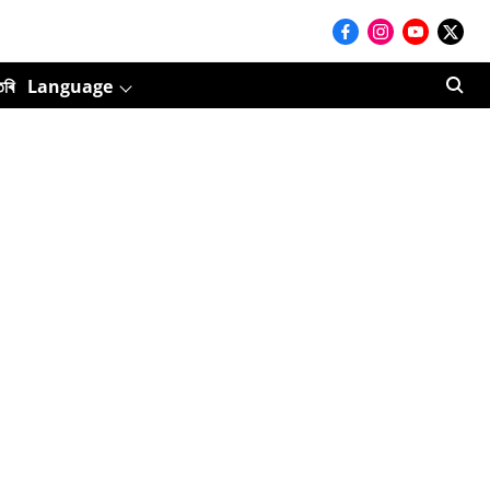
তৰি
Language