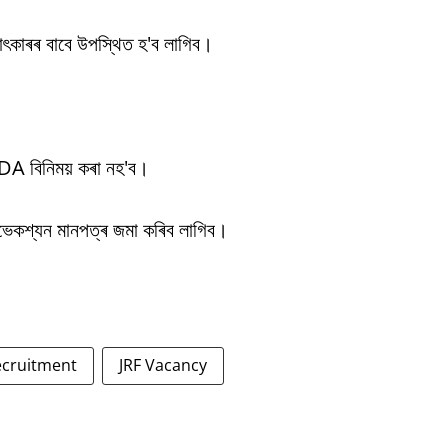
ক্ষাৎকাৰৰ বাবে উপস্থিত হ'ব লাগিব।
 DA বিনিময় কৰা নহ'ব।
অভেকশ্যন মানপত্ৰ জমা কৰিব লাগিব।
ecruitment
JRF Vacancy