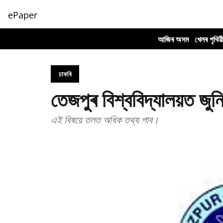
ePaper
আজিৰ অসম
খেলৰ পৃথিৱ
চাকৰি
তেজপুৰ বিশ্ববিদ্যালয়ত জুনি
এই বিষয়ে তলত অধিক তথ্য পাব।