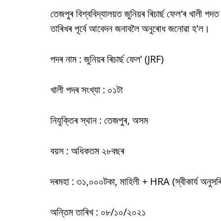
তেজপুৰ বিশ্ববিদ্যালয়ত জুনিয়ৰ ৰিচাৰ্ছ ফেল'ৰ খালী পদ
তাৰিখৰ পূৰ্বে আবেদন জনাবলৈ অনুৰোধ জনোৱা হ'ল।
পদৰ নাম : জুনিয়ৰ ৰিচাৰ্ছ ফেল' (JRF)
খালী পদৰ সংখ্যা : ০১টা
নিযুক্তিৰ স্থান : তেজপুৰ, অসম
বয়স : অধিকতম ২৮বছৰ
দৰমহা : ৩১,০০০টকা, মাহিলী + HRA (স্বীকাৰ্য অনুসৰ
অন্তিম তাৰিখ : ০৮/১০/২০২১