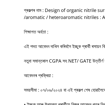
প্ৰকল্পৰ নাম : Design of organic nitrile 
/aromatic / heteroaromatic nitriles : 
শিক্ষাগত অৰ্হতা :
এই পদত আবেদন দাখিল কৰিবলৈ ইচ্ছুক প্ৰাৰ্থী ৰসায়ন 
নতুবা সমান্তৰাল CGPA সহ NET/ GATE উত্তীৰ্ণ হ
আবেদনৰ প্ৰক্ৰিয়া :
সময়সীমা : ০৭/০৬/২০২৪ বা এই প্ৰকল্প শেষ হোৱালৈকে 
• ইচ্ছুক আৰু উপযুক্ত প্ৰাৰ্থীয়ে নিজৰ আবেদন পত্ৰ