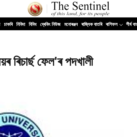
ী
চাকৰি
নিবিদা
বিবিধ
ব্ৰেকিং নিউজ
মনোৰঞ্জন
ৰাজ্যিক বাতৰি
ৰাশিফল
শীৰ্ষ বা
য়ৰ ৰিচাৰ্ছ ফেল'ৰ পদখালী