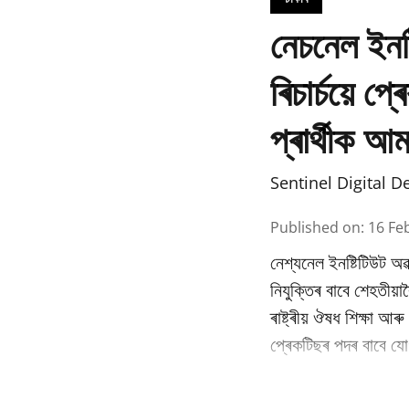
নেচনেল ইনষ
ৰিচাৰ্চয়ে 
প্ৰাৰ্থীক আ
Sentinel Digital D
Published on
:
16 Fe
নেশ্যনেল ইনষ্টিটিউট অৱ
নিযুক্তিৰ বাবে শেহতীয়া
ৰাষ্ট্ৰীয় ঔষধ শিক্ষা আ
প্ৰেকটিছৰ পদৰ বাবে যোগ