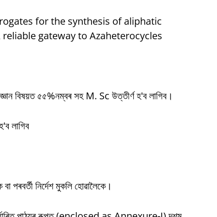
surrogates for the synthesis of aliphatic
A reliable gateway to Azaheterocycles
বিজ্ঞান বিষয়ত ৫৫%নম্বৰ সহ M. Sc উত্তীৰ্ণ হ'ব লাগিব।
'ব লাগিব
বা পৰবৰ্তী নিৰ্দেশ মুকলি হোৱালৈকে।
 নিৰ্ধাৰিত পাঠ্যৰ ৰূপত (enclosed as Annexure-I) দশম