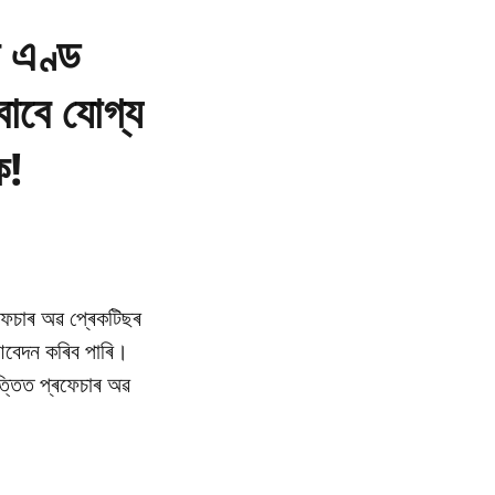
ন এণ্ড
 বাবে যোগ্য
ক!
ৰফেচাৰ অৱ প্ৰেকটিছৰ
ে আবেদন কৰিব পাৰি।
ভিত্তিত প্ৰফেচাৰ অৱ