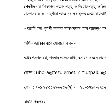
শ্ৰেণীৰ পৰা শিক্ষাগত প্ৰমাণপত্ৰ, জাতি মানপত্ৰ, অভি
মানপত্ৰ আৰু শেহতীয়া ভাৱে স্বাক্ষৰ যুক্ত এখন বায়ড
• বাছনি কৰা প্ৰাৰ্থী সকলক সাক্ষাৎকাৰৰ বাবে আমন্ত্ৰণ 
অধিক জানিবৰ বাবে যোগাযোগ কৰক :
ডক্টৰ উৎপল বৰা, প্ৰধান তদন্তকাৰী, ৰসায়ন বিজ্ঞান ব
মেইল : ubora@tezu.ernet.in বা utpal0
ফোন : +৯১ ৯৪৩৫৬৯৯৬৩৬(ম) বা +৯১-৩৭১২-২৭৫৬
বাছনি প্ৰক্ৰিয়া :