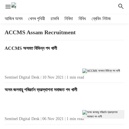
H
আজিৰ অসম
খেলৰ পৃথিৱী
চাকৰি
নিবিদা
বিবিধ
ব্ৰেকিং নিউজ
e
a
ACCMS Assam Recruitment
d
e
T
ACCMS অসমত বিভিন্ন পদ খালী
r
a
m
g
e
R
n
e
u
Sentinel Digital Desk
10 Nov 2021
1
min read
s
i
u
t
অসম জলবায়ু পৰিৱৰ্তন ব্যৱস্থাপনা সমাজত পদ খালী
l
e
t
m
s
s
Sentinel Digital Desk
06 Nov 2021
1
min read