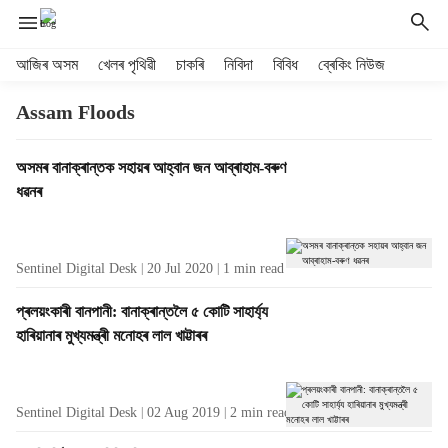
H
আজিৰ অসম
খেলৰ পৃথিৱী
চাকৰি
নিবিদা
বিবিধ
ব্ৰেকিং নিউজ
e
a
Assam Floods
d
e
T
অসমৰ বানাক্ৰান্তক সহায়ৰ আহ্বান জন আব্ৰাহাম-বৰুণ
r
a
ধৱনৰ
m
g
e
R
n
e
u
Sentinel Digital Desk
20 Jul 2020
1
min read
s
i
u
t
প্ৰলয়ংকাৰী বানপানী: বানাক্ৰান্তলৈ ৫ কোটি সাহাৰ্য্য
l
e
হাৰিয়ানাৰ মুখ্যমন্ত্ৰী মনোহৰ লাল খাট্টাৰৰ
t
m
s
s
Sentinel Digital Desk
02 Aug 2019
2
min read