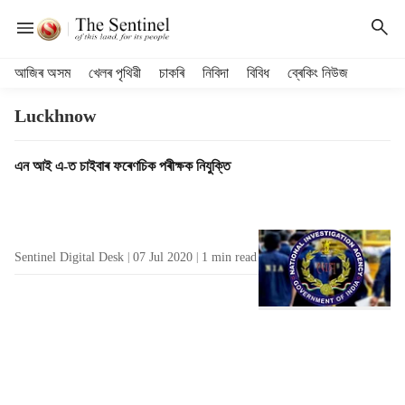
H
আজিৰ অসম
খেলৰ পৃথিৱী
চাকৰি
নিবিদা
বিবিধ
ব্ৰেকিং নিউজ
e
a
Luckhnow
d
e
T
এন আই এ-ত চাইবাৰ ফৰেণচিক পৰীক্ষক নিযুক্তি
r
a
m
g
e
R
n
e
u
Sentinel Digital Desk
07 Jul 2020
1
min read
s
i
u
t
l
e
t
m
s
s