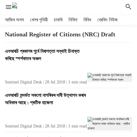
H
আজিৰ অসম
খেলৰ পৃথিৱী
চাকৰি
নিবিদা
বিবিধ
ব্ৰেকিং নিউজ
e
a
National Register of Citizens (NRC) Draft
d
e
T
এনআৰচি প্ৰকাশৰ পূৰ্বে নিৰাপত্তা সন্থাই চিনাক্ত
r
a
কৰিছে স্পৰ্শকাতৰ অঞ্চল
m
g
e
R
n
e
u
Sentinel Digital Desk
28 Jul 2018
1
min read
s
i
u
t
এনআৰচি সন্দৰ্ভত সকলো নাগৰিকৰ দাবী উত্থাপন কৰাৰ
l
e
অধিকাৰ আছে : প্ৰতীক হাজেলা
t
m
s
s
Sentinel Digital Desk
28 Jul 2018
1
min read