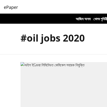
ePaper
আজিৰ অসম
খেলৰ পৃথিৱ
#oil jobs 2020