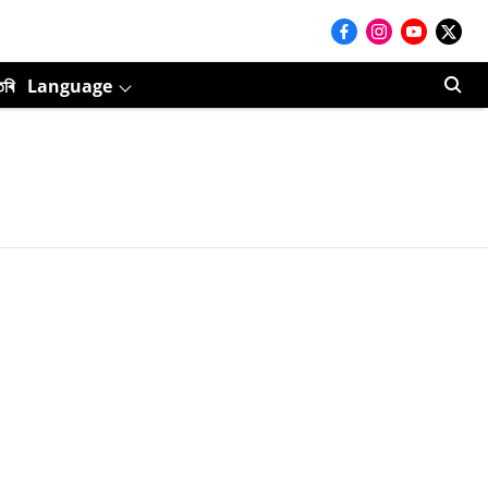
তৰি
Language